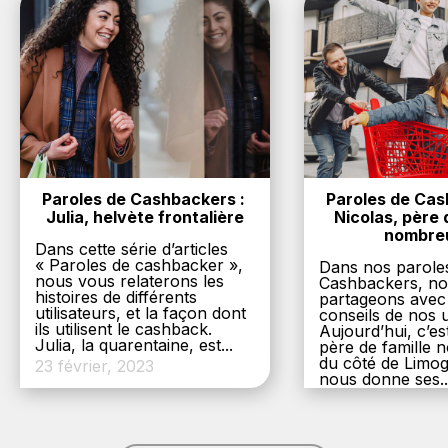
Paroles de Cashbackers : 
Paroles de Cash
Julia, helvète frontalière
Nicolas, père d
nombre
Dans cette série d’articles
« Paroles de cashbacker »,
Dans nos parole
nous vous relaterons les
Cashbackers, n
histoires de différents
partageons avec
utilisateurs, et la façon dont
conseils de nos ut
ils utilisent le cashback.
Aujourd’hui, c’es
Julia, la quarentaine, est...
père de famille
du côté de Limog
23 février, 2023
nous donne ses..
6 décembre, 20