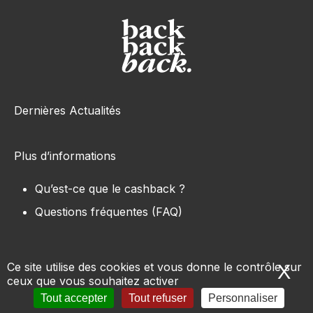
Dernières Actualités
Plus d’informations
Qu’est-ce que le cashback ?
Questions fréquentes (FAQ)
Ce site utilise des cookies et vous donne le contrôle sur
X
Ma
ceux que vous souhaitez activer
Tous les sites e-commerce
-
Marques
-
Produits
-
Tout accepter
Tout refuser
Personnaliser
Conditions d’utilisation
-
Mentions légales