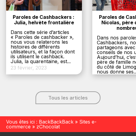
Paroles de Cashbackers : 
Paroles de Cash
Julia, helvète frontalière
Nicolas, père d
nombre
Dans cette série d’articles
« Paroles de cashbacker »,
Dans nos parole
nous vous relaterons les
Cashbackers, n
histoires de différents
partageons avec
utilisateurs, et la façon dont
conseils de nos ut
ils utilisent le cashback.
Aujourd’hui, c’es
Julia, la quarentaine, est...
père de famille
du côté de Limog
23 février, 2023
nous donne ses..
6 décembre, 20
Tous les articles
Vous êtes ici :
BackBackBack
»
Sites e-
commerce
»
zChocolat