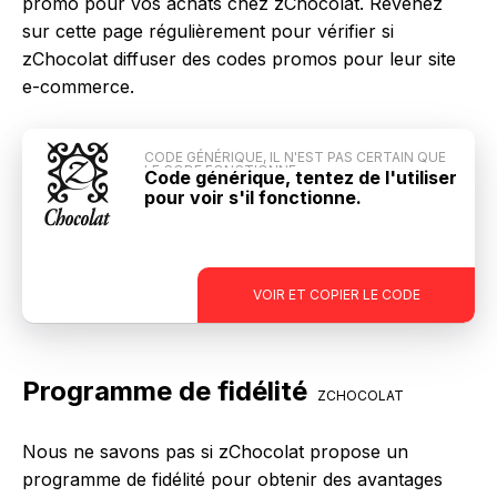
promo pour vos achats chez zChocolat. Revenez
sur cette page régulièrement pour vérifier si
zChocolat diffuser des codes promos pour leur site
e-commerce.
CODE GÉNÉRIQUE, IL N'EST PAS CERTAIN QUE
LE CODE FONCTIONNE
Code générique, tentez de l'utiliser
pour voir s'il fonctionne.
-
VOIR ET COPIER LE CODE
Programme de fidélité
ZCHOCOLAT
Nous ne savons pas si zChocolat propose un
programme de fidélité pour obtenir des avantages