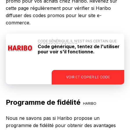
promo pour vos achats chez Haribo. Revenez sur
cette page régulièrement pour vérifier si Haribo
diffuser des codes promos pour leur site e-
commerce.
CODE GÉNÉRIQUE, IL N'EST PAS CERTAIN QUE
LE CODE FONCTIONNE
Code générique, tentez de l'utiliser
pour voir s'il fonctionne.
-
VOIR ET COPIER LE CODE
Programme de fidélité
HARIBO
Nous ne savons pas si Haribo propose un
programme de fidélité pour obtenir des avantages