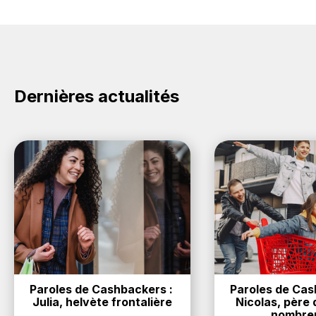
Dernières actualités
Paroles de Cashbackers : 
Paroles de Cash
Julia, helvète frontalière
Nicolas, père d
nombre