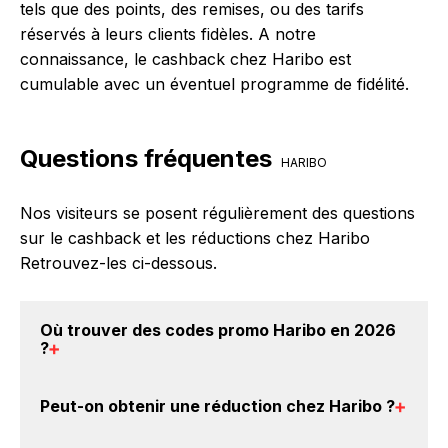
tels que des points, des remises, ou des tarifs
réservés à leurs clients fidèles. A notre
connaissance, le cashback chez Haribo est
cumulable avec un éventuel programme de fidélité.
Questions fréquentes
HARIBO
Nos visiteurs se posent régulièrement des questions
sur le cashback et les réductions chez Haribo
Retrouvez-les ci-dessous.
Où trouver des
codes promo Haribo en 2026
?
Vous êtes au bon endroit pour trouver un code
Peut-on obtenir une
réduction chez Haribo
?
promo chez Haribo. Si des
codes promo Haribo sont
disponibles sur notre site BackBackBack, vous les
Oui, il est possible d'obtenir
jusqu'à 4.55% de remise