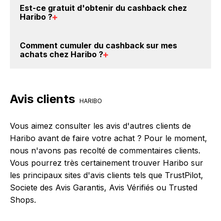
trouverez sur cette page, dans le paragraphe codes
Est-ce gratuit d'obtenir du
cashback chez
crédités sur votre cagnotte BackBackBack lorsque
Haribo
?
promo Haribo.
vous réalisez un achat sur le site web de Haribo. Ce
montant ne tient pas compte de vos éventuels bonus.
Avec BackBackBack, vous pouvez créer votre
Comment cumuler du
cashback sur mes
compte gratuitement pour cumuler vos réductions
achats chez Haribo
?
cashback sur vos achats chez Haribo. Oui, c'est
donc gratuit d'obtenir du cashback chez Haribo.
Il est très simple de cumuler du cashback chez
Haribo : Créez votre compte sur BackBackBack et
Avis clients
cliquez sur le bouton Activer le cashback, réalisez
HARIBO
votre achat, et vous verrez apparaître le cashback
dans votre cagnotte au plus tard 48h après votre
Vous aimez consulter les avis d'autres clients de
achat sur le site Haribo.
Haribo avant de faire votre achat ? Pour le moment,
nous n'avons pas recolté de commentaires clients.
Vous pourrez très certainement trouver Haribo sur
les principaux sites d'avis clients tels que TrustPilot,
Societe des Avis Garantis, Avis Vérifiés ou Trusted
Shops.