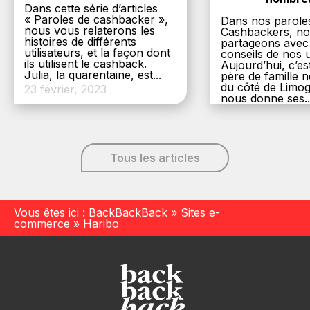
Dans cette série d’articles
« Paroles de cashbacker »,
Dans nos parole
nous vous relaterons les
Cashbackers, n
histoires de différents
partageons avec
utilisateurs, et la façon dont
conseils de nos ut
ils utilisent le cashback.
Aujourd’hui, c’es
Julia, la quarentaine, est...
père de famille
du côté de Limog
23 février, 2023
nous donne ses..
6 décembre, 20
Tous les articles
Vous êtes ici :
BackBackBack
»
Sites e-
commerce
»
Haribo