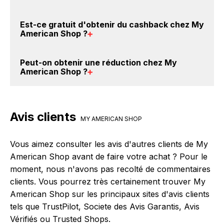
My American Shop sont disponibles sur notre site
BackBackBack, vous les trouverez sur cette page,
Il est très simple de cumuler du cashback chez My
Est-ce gratuit d'obtenir du
cashback chez My
dans le paragraphe codes promo My American
American Shop : Créez votre compte sur
American Shop
?
Shop.
BackBackBack et cliquez sur le bouton Activer le
cashback, réalisez votre achat, et vous verrez
Avec BackBackBack, vous pouvez créer votre
Peut-on obtenir une
réduction chez My
apparaître le cashback dans votre cagnotte au plus
compte gratuitement pour cumuler vos réductions
American Shop
?
tard 48h après votre achat sur le site My American
cashback sur vos achats chez My American Shop.
Shop.
Oui, c'est donc gratuit d'obtenir du cashback chez
Oui, il est possible d'obtenir
jusqu'à 0% de remise
My American Shop.
crédités sur votre cagnotte BackBackBack lorsque
Avis clients
vous réalisez un achat sur le site web de My
MY AMERICAN SHOP
American Shop. Ce montant ne tient pas compte de
vos éventuels bonus.
Vous aimez consulter les avis d'autres clients de My
American Shop avant de faire votre achat ? Pour le
moment, nous n'avons pas recolté de commentaires
clients. Vous pourrez très certainement trouver My
American Shop sur les principaux sites d'avis clients
tels que TrustPilot, Societe des Avis Garantis, Avis
Vérifiés ou Trusted Shops.