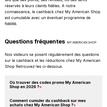
réservés à leurs clients fidèles. A notre
connaissance, le cashback chez My American Shop
est cumulable avec un éventuel programme de
fidélité.
Questions fréquentes
MY AMERICAN SHOP
Nos visiteurs se posent régulièrement des questions
sur le cashback et les réductions chez My American
Shop Retrouvez-les ci-dessous.
Où trouver des
codes promo My American
Shop en 2026
?
Vous êtes au bon endroit pour trouver un code
Comment cumuler du
cashback sur mes
promo chez My American Shop. Si des
codes promo
achats chez My American Shop
?