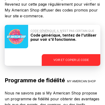
Revenez sur cette page régulièrement pour vérifier si
My American Shop diffuser des codes promos pour
leur site e-commerce.
CODE GÉNÉRIQUE, IL N'EST PAS CERTAIN QUE
LE CODE FONCTIONNE
Code générique, tentez de l'utiliser
pour voir s'il fonctionne.
-
VOIR ET COPIER LE CODE
Programme de fidélité
MY AMERICAN SHOP
Nous ne savons pas si My American Shop propose
un programme de fidélité pour obtenir des avantages
tels que des points, des remises, ou des tarifs