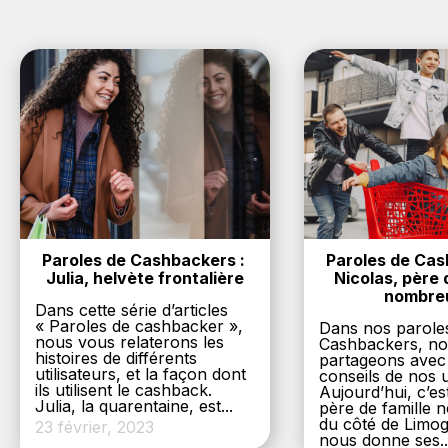
Paroles de Cashbackers : 
Paroles de Cash
Julia, helvète frontalière
Nicolas, père d
nombre
Dans cette série d’articles
« Paroles de cashbacker »,
Dans nos parole
nous vous relaterons les
Cashbackers, n
histoires de différents
partageons avec
utilisateurs, et la façon dont
conseils de nos ut
ils utilisent le cashback.
Aujourd’hui, c’es
Julia, la quarentaine, est...
père de famille
du côté de Limog
23 février, 2023
nous donne ses..