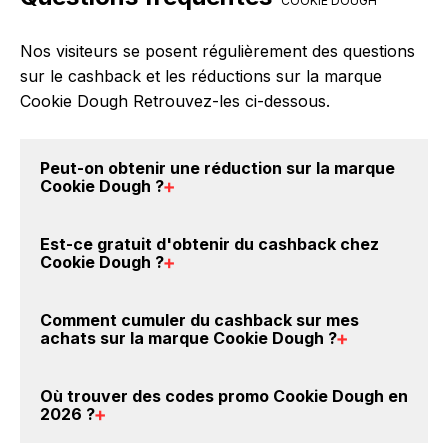
COOKIE DOUGH
Nos visiteurs se posent régulièrement des questions
sur le cashback et les réductions sur la marque
Cookie Dough Retrouvez-les ci-dessous.
Peut-on obtenir une
réduction sur la marque
Cookie Dough
?
Oui, il est possible d'obtenir
jusqu'à 0€ de remise
Est-ce gratuit d'obtenir du
cashback chez
crédités sur votre cagnotte BackBackBack lorsque
Cookie Dough
?
vous achetez des produits de la marque Cookie
Dough sur nos sites partenaires. Ce montant ne tient
Avec BackBackBack, vous pouvez créer votre
Comment cumuler du
cashback sur mes
pas compte de vos éventuels bonus.
compte gratuitement pour cumuler vos réductions
achats sur la marque Cookie Dough
?
cashback sur vos achats sur la marque Cookie
Dough. Oui, c'est donc gratuit d'obtenir du cashback
Il est très simple de cumuler du cashback chez
Où trouver des
codes promo Cookie Dough en
chez Cookie Dough.
Cookie Dough : Créez votre compte sur
2026
?
BackBackBack et cliquez sur le bouton Activer le