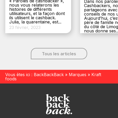
« Paroles de cashbacker »,
Dans nos parole
nous vous relaterons les
Cashbackers, n
histoires de différents
partageons avec
utilisateurs, et la façon dont
conseils de nos ut
ils utilisent le cashback.
Aujourd’hui, c’es
Julia, la quarentaine, est...
père de famille
du côté de Limog
23 février, 2023
nous donne ses..
6 décembre, 20
Tous les articles
Vous êtes ici :
BackBackBack
»
Marques
»
Kraft
foods