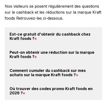
Nos visiteurs se posent régulièrement des questions
sur le cashback et les réductions sur la marque Kraft
foods Retrouvez-les ci-dessous.
Est-ce gratuit d'obtenir du
cashback chez
Kraft foods
?
Avec BackBackBack, vous pouvez créer votre
Peut-on obtenir une
réduction sur la marque
compte gratuitement pour cumuler vos réductions
Kraft foods
?
cashback sur vos achats sur la marque Kraft foods.
Oui, c'est donc gratuit d'obtenir du cashback chez
Oui, il est possible d'obtenir
jusqu'à 0€ de remise
Comment cumuler du
cashback sur mes
Kraft foods.
crédités sur votre cagnotte BackBackBack lorsque
achats sur la marque Kraft foods
?
vous achetez des produits de la marque Kraft foods
sur nos sites partenaires. Ce montant ne tient pas
Il est très simple de cumuler du cashback chez Kraft
Où trouver des
codes promo Kraft foods en
compte de vos éventuels bonus.
foods : Créez votre compte sur BackBackBack et
2026
?
cliquez sur le bouton Activer le cashback, réalisez
votre achat, et vous verrez apparaître le cashback
Vous êtes au bon endroit pour trouver un code