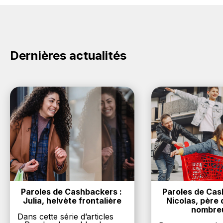
dans votre cagnotte au plus tard 48h après votre
promo sur les produits Kraft foods. Choisissez un site
achat sur le site Kraft foods.
e-commerce ci-dessus et découvrez si des
codes
promo Kraft foods sont disponibles.
Dernières actualités
Paroles de Cashbackers : 
Paroles de Cash
Julia, helvète frontalière
Nicolas, père d
nombre
Dans cette série d’articles