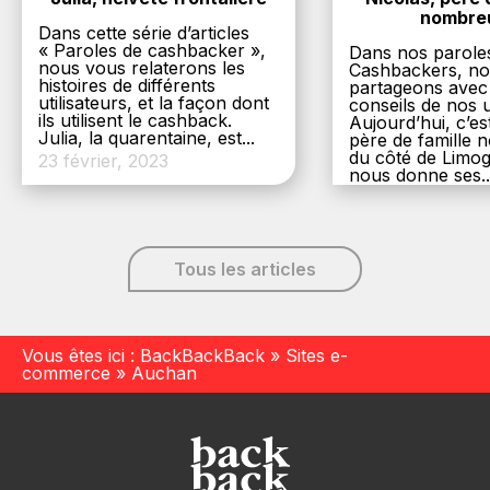
nombre
Dans cette série d’articles
« Paroles de cashbacker »,
Dans nos parole
nous vous relaterons les
Cashbackers, n
histoires de différents
partageons avec
utilisateurs, et la façon dont
conseils de nos ut
ils utilisent le cashback.
Aujourd’hui, c’es
Julia, la quarentaine, est...
père de famille
du côté de Limog
23 février, 2023
nous donne ses..
6 décembre, 20
Tous les articles
Vous êtes ici :
BackBackBack
»
Sites e-
commerce
»
Auchan