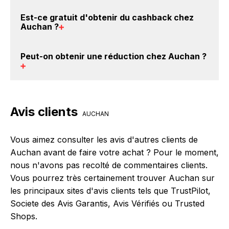
votre achat, et vous verrez apparaître le cashback
Vous êtes au bon endroit pour trouver un code
Est-ce gratuit d'obtenir du
cashback chez
dans votre cagnotte au plus tard 48h après votre
promo chez Auchan. Si des
codes promo Auchan
Auchan
?
achat sur le site Auchan.
sont disponibles sur notre site BackBackBack, vous
les trouverez sur cette page, dans le paragraphe
Avec BackBackBack, vous pouvez créer votre
Peut-on obtenir une
réduction chez Auchan
?
codes promo Auchan.
compte gratuitement pour cumuler vos réductions
cashback sur vos achats chez Auchan. Oui, c'est
donc gratuit d'obtenir du cashback chez Auchan.
Oui, il est possible d'obtenir
jusqu'à 2.5% de remise
crédités sur votre cagnotte BackBackBack lorsque
Avis clients
vous réalisez un achat sur le site web de Auchan. Ce
AUCHAN
montant ne tient pas compte de vos éventuels bonus.
Vous aimez consulter les avis d'autres clients de
Auchan avant de faire votre achat ? Pour le moment,
nous n'avons pas recolté de commentaires clients.
Vous pourrez très certainement trouver Auchan sur
les principaux sites d'avis clients tels que TrustPilot,
Societe des Avis Garantis, Avis Vérifiés ou Trusted
Shops.