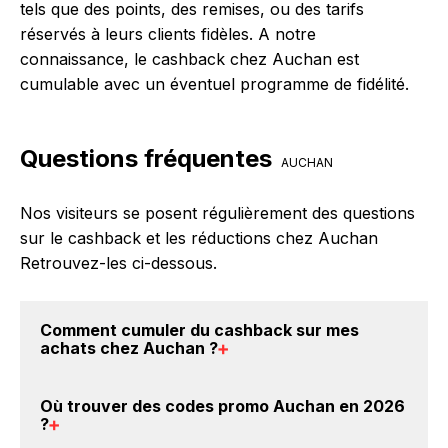
tels que des points, des remises, ou des tarifs
réservés à leurs clients fidèles. A notre
connaissance, le cashback chez Auchan est
cumulable avec un éventuel programme de fidélité.
Questions fréquentes
AUCHAN
Nos visiteurs se posent régulièrement des questions
sur le cashback et les réductions chez Auchan
Retrouvez-les ci-dessous.
Comment cumuler du
cashback sur mes
achats chez Auchan
?
Il est très simple de cumuler du cashback chez
Où trouver des
codes promo Auchan en 2026
Auchan : Créez votre compte sur BackBackBack et
?
cliquez sur le bouton Activer le cashback, réalisez