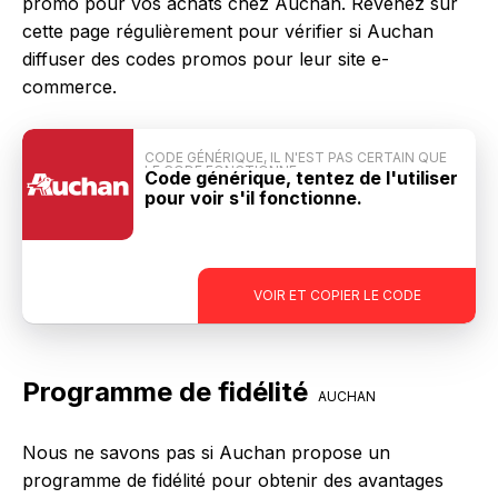
promo pour vos achats chez Auchan. Revenez sur
cette page régulièrement pour vérifier si Auchan
diffuser des codes promos pour leur site e-
commerce.
CODE GÉNÉRIQUE, IL N'EST PAS CERTAIN QUE
LE CODE FONCTIONNE
Code générique, tentez de l'utiliser
pour voir s'il fonctionne.
-
VOIR ET COPIER LE CODE
Programme de fidélité
AUCHAN
Nous ne savons pas si Auchan propose un
programme de fidélité pour obtenir des avantages