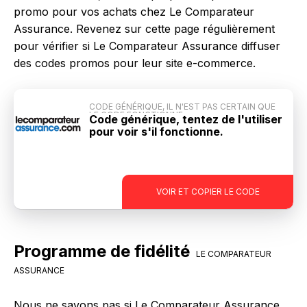
promo pour vos achats chez Le Comparateur
Assurance. Revenez sur cette page régulièrement
pour vérifier si Le Comparateur Assurance diffuser
des codes promos pour leur site e-commerce.
CODE GÉNÉRIQUE, IL N'EST PAS CERTAIN QUE
LE CODE FONCTIONNE
Code générique, tentez de l'utiliser
pour voir s'il fonctionne.
-
VOIR ET COPIER LE CODE
Programme de fidélité
LE COMPARATEUR
ASSURANCE
Nous ne savons pas si Le Comparateur Assurance