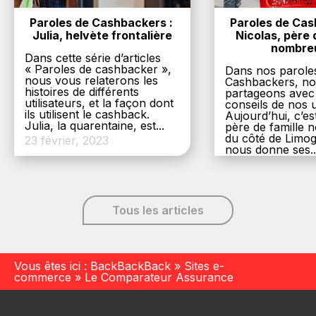
Paroles de Cashbackers : 
Paroles de Cash
Julia, helvète frontalière
Nicolas, père d
nombre
Dans cette série d’articles
« Paroles de cashbacker »,
Dans nos parole
nous vous relaterons les
Cashbackers, n
histoires de différents
partageons avec
utilisateurs, et la façon dont
conseils de nos ut
ils utilisent le cashback.
Aujourd’hui, c’es
Julia, la quarentaine, est...
père de famille
du côté de Limog
23 février, 2023
nous donne ses..
6 décembre, 20
Tous les articles
Vous êtes ici :
BackBackBack
»
Sites e-
commerce
»
Le Comparateur Assurance