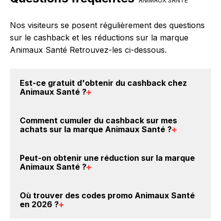
ANIMAUX SANTÉ
Nos visiteurs se posent régulièrement des questions
sur le cashback et les réductions sur la marque
Animaux Santé Retrouvez-les ci-dessous.
Est-ce gratuit d'obtenir du
cashback chez
Animaux Santé
?
Avec BackBackBack, vous pouvez créer votre
Comment cumuler du
cashback sur mes
compte gratuitement pour cumuler vos réductions
achats sur la marque Animaux Santé
?
cashback sur vos achats sur la marque Animaux
Santé. Oui, c'est donc gratuit d'obtenir du cashback
Il est très simple de cumuler du cashback chez
Peut-on obtenir une
réduction sur la marque
chez Animaux Santé.
Animaux Santé : Créez votre compte sur
Animaux Santé
?
BackBackBack et cliquez sur le bouton Activer le
cashback, réalisez votre achat, et vous verrez
Oui, il est possible d'obtenir
jusqu'à 0€ de remise
Où trouver des
codes promo Animaux Santé
apparaître le cashback dans votre cagnotte au plus
crédités sur votre cagnotte BackBackBack lorsque
en 2026
?
tard 48h après votre achat sur le site Animaux
vous achetez des produits de la marque Animaux