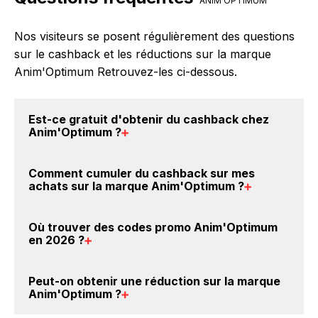
ANIM'OPTIMUM
Nos visiteurs se posent régulièrement des questions
sur le cashback et les réductions sur la marque
Anim'Optimum Retrouvez-les ci-dessous.
Est-ce gratuit d'obtenir du
cashback chez
Anim'Optimum
?
Avec BackBackBack, vous pouvez créer votre
Comment cumuler du
cashback sur mes
compte gratuitement pour cumuler vos réductions
achats sur la marque Anim'Optimum
?
cashback sur vos achats sur la marque
Anim'Optimum. Oui, c'est donc gratuit d'obtenir du
Il est très simple de cumuler du cashback chez
Où trouver des
codes promo Anim'Optimum
cashback chez Anim'Optimum.
Anim'Optimum : Créez votre compte sur
en 2026
?
BackBackBack et cliquez sur le bouton Activer le
cashback, réalisez votre achat, et vous verrez
Vous êtes au bon endroit pour trouver un code
Peut-on obtenir une
réduction sur la marque
apparaître le cashback dans votre cagnotte au plus
promo sur les produits Anim'Optimum. Choisissez un
Anim'Optimum
?
tard 48h après votre achat sur le site Anim'Optimum.
site e-commerce ci-dessus et découvrez si des
codes