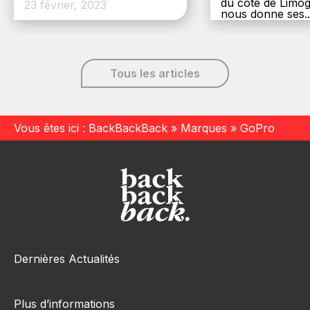
du côté de Limog
23 février, 2023
nous donne ses..
6 décembre, 20
Tous les articles
Vous êtes ici :
BackBackBack
»
Marques
»
GoPro
Dernières Actualités
Plus d’informations