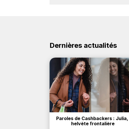
Avec BackBackBack, vous pouvez cr
marque Beko. Oui, c'est donc gratui
Dernières actualités
Paroles de Cashbackers : Julia, 
helvète frontalière