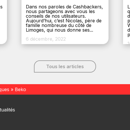
es
Dans nos paroles de Cashbackers,
L
nous partageons avec vous les
q
conseils de nos utilisateurs.
d
Aujourd’hui, c’est Nicolas, père de
p
,
famille nombreuse du côté de
W
Limoges, qui nous donne ses...
d
p
6 décembre, 2022
1
Tous les articles
ques
»
Beko
ualités