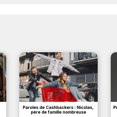
éer votre compte gratuitement pour cumuler vos réducti
t d'obtenir du cashback chez Beko.
Paroles de Cashbackers : Nicolas, 
P
père de famille nombreuse