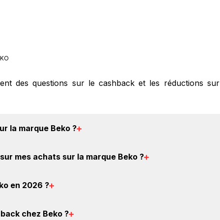
KO
ment des questions sur le cashback et les réductions su
sur la marque Beko
?
 3.75% de remise
crédités sur votre cagnotte BackBackBac
sur mes achats sur la marque Beko
?
tenaires. Ce montant ne tient pas compte de vos éventuels
ashback chez Beko : Créez votre compte sur BackBackBack 
ko en 2026
?
vous verrez apparaître le cashback dans votre cagnotte au
ouver un code promo sur les produits Beko. Choisisse
back chez Beko
?
sont disponibles.