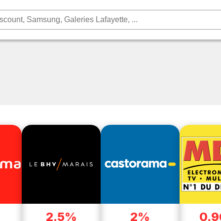
2.5%
2%
0.