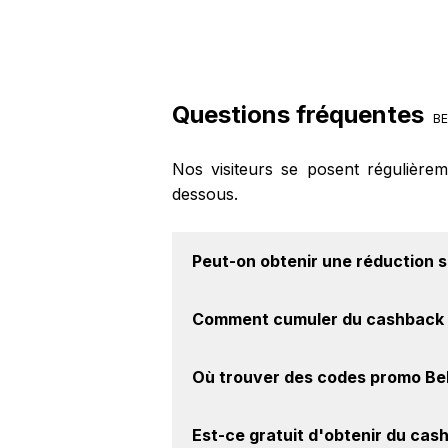
Questions fréquentes
BE
Nos visiteurs se posent régulière
dessous.
Peut-on obtenir une
réduction 
Oui, il est possible d'obtenir
jusqu'à
Comment cumuler du
cashback 
de la marque Beko sur nos sites par
Il est très simple de cumuler du c
Où trouver des
codes promo Be
cashback, réalisez votre achat, et 
le site Beko.
Vous êtes au bon endroit pour tr
Est-ce gratuit d'obtenir du
cash
découvrez si des
codes promo Beko 