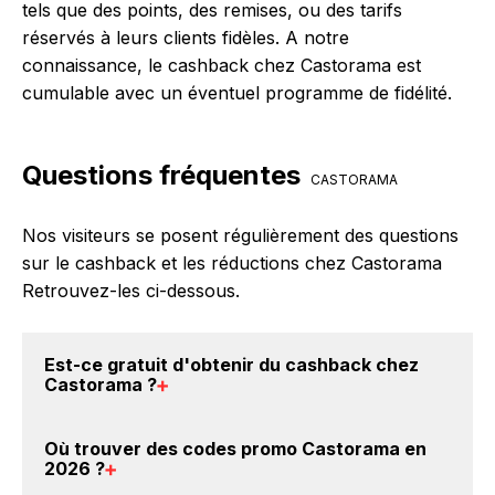
tels que des points, des remises, ou des tarifs
réservés à leurs clients fidèles. A notre
connaissance, le cashback chez Castorama est
cumulable avec un éventuel programme de fidélité.
Questions fréquentes
CASTORAMA
Nos visiteurs se posent régulièrement des questions
sur le cashback et les réductions chez Castorama
Retrouvez-les ci-dessous.
Est-ce gratuit d'obtenir du
cashback chez
Castorama
?
Avec BackBackBack, vous pouvez créer votre
Où trouver des
codes promo Castorama en
compte gratuitement pour cumuler vos réductions
2026
?
cashback sur vos achats chez Castorama. Oui, c'est