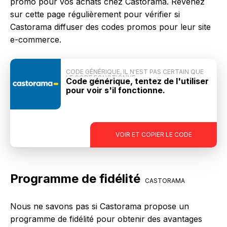
promo pour vos achats chez Castorama. Revenez
sur cette page régulièrement pour vérifier si
Castorama diffuser des codes promos pour leur site
e-commerce.
CODE GÉNÉRIQUE, IL N'EST PAS CERTAIN QUE
LE CODE FONCTIONNE
Code générique, tentez de l'utiliser
pour voir s'il fonctionne.
-
VOIR ET COPIER LE CODE
Programme de fidélité
CASTORAMA
Nous ne savons pas si Castorama propose un
programme de fidélité pour obtenir des avantages