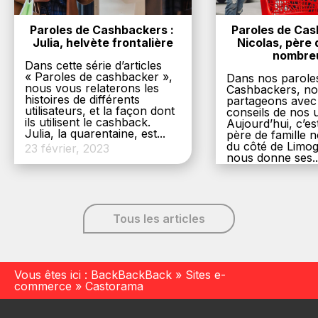
Paroles de Cashbackers : 
Paroles de Cash
Julia, helvète frontalière
Nicolas, père d
nombre
Dans cette série d’articles
« Paroles de cashbacker »,
Dans nos parole
nous vous relaterons les
Cashbackers, n
histoires de différents
partageons avec
utilisateurs, et la façon dont
conseils de nos ut
ils utilisent le cashback.
Aujourd’hui, c’es
Julia, la quarentaine, est...
père de famille
du côté de Limog
23 février, 2023
nous donne ses..
6 décembre, 20
Tous les articles
Vous êtes ici :
BackBackBack
»
Sites e-
commerce
»
Castorama