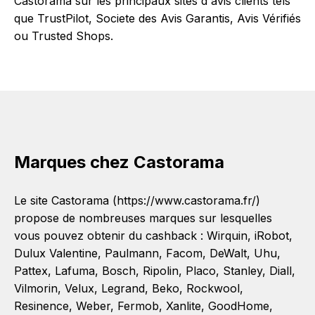
Castorama sur les principaux sites d'avis clients tels
que TrustPilot, Societe des Avis Garantis, Avis Vérifiés
ou Trusted Shops.
Marques chez Castorama
Le site Castorama (https://www.castorama.fr/)
propose de nombreuses marques sur lesquelles
vous pouvez obtenir du cashback :
Wirquin
,
iRobot
,
Dulux Valentine
,
Paulmann
,
Facom
,
DeWalt
,
Uhu
,
Pattex
,
Lafuma
,
Bosch
,
Ripolin
,
Placo
,
Stanley
,
Diall
,
Vilmorin
,
Velux
,
Legrand
,
Beko
,
Rockwool
,
Resinence
,
Weber
,
Fermob
,
Xanlite
,
GoodHome
,