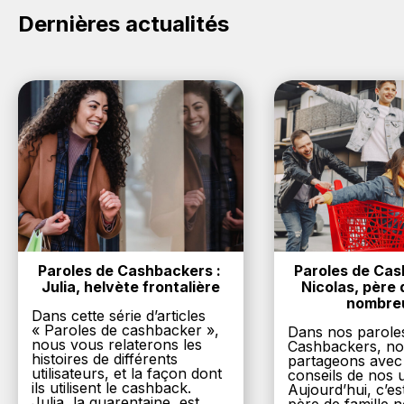
sur le site ACER.
Dernières actualités
Paroles de Cashbackers : 
Paroles de Cash
Julia, helvète frontalière
Nicolas, père d
nombre
Dans cette série d’articles
« Paroles de cashbacker »,
Dans nos parole
nous vous relaterons les
Cashbackers, n
histoires de différents
partageons avec
utilisateurs, et la façon dont
conseils de nos ut
ils utilisent le cashback.
Aujourd’hui, c’es
Julia, la quarentaine, est...
père de famille