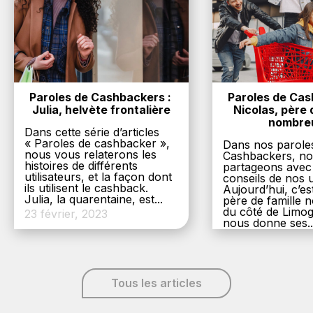
Paroles de Cashbackers : 
Paroles de Cash
Julia, helvète frontalière
Nicolas, père d
nombre
Dans cette série d’articles
« Paroles de cashbacker »,
Dans nos parole
nous vous relaterons les
Cashbackers, n
histoires de différents
partageons avec
utilisateurs, et la façon dont
conseils de nos ut
ils utilisent le cashback.
Aujourd’hui, c’es
Julia, la quarentaine, est...
père de famille
du côté de Limog
23 février, 2023
nous donne ses..
6 décembre, 20
Tous les articles