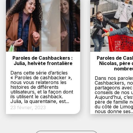
Paroles de Cashbackers : 
Paroles de Cash
Julia, helvète frontalière
Nicolas, père d
nombre
Dans cette série d’articles
« Paroles de cashbacker »,
Dans nos parole
nous vous relaterons les
Cashbackers, n
histoires de différents
partageons avec
utilisateurs, et la façon dont
conseils de nos ut
ils utilisent le cashback.
Aujourd’hui, c’es
Julia, la quarentaine, est...
père de famille
du côté de Limog
23 février, 2023
nous donne ses..
6 décembre, 20