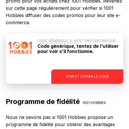
promo pour vos achats chez 1001 Hobbies. Revenez
sur cette page régulièrement pour vérifier si 1001
Hobbies diffuser des codes promos pour leur site e-
commerce.
CODE GÉNÉRIQUE, IL N'EST PAS CERTAIN QUE
LE CODE FONCTIONNE
Code générique, tentez de l'utiliser
pour voir s'il fonctionne.
-
VOIR ET COPIER LE CODE
Programme de fidélité
1001 HOBBIES
Nous ne savons pas si 1001 Hobbies propose un
programme de fidélité pour obtenir des avantages