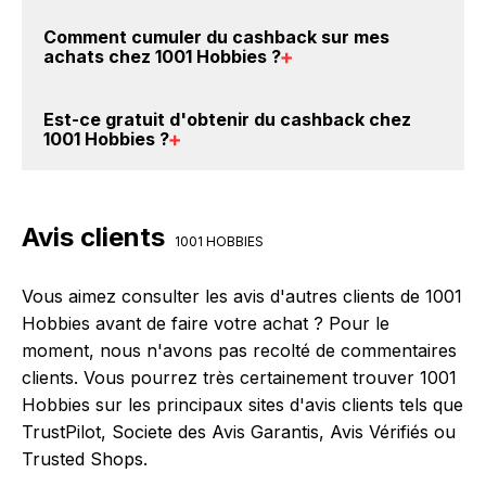
BackBackBack, vous les trouverez sur cette page,
Oui, il est possible d'obtenir
jusqu'à 2.8% de remise
Comment cumuler du
cashback sur mes
dans le paragraphe codes promo 1001 Hobbies.
crédités sur votre cagnotte BackBackBack lorsque
achats chez 1001 Hobbies
?
vous réalisez un achat sur le site web de 1001
Hobbies. Ce montant ne tient pas compte de vos
Il est très simple de cumuler du cashback chez 1001
Est-ce gratuit d'obtenir du
cashback chez
éventuels bonus.
Hobbies : Créez votre compte sur BackBackBack et
1001 Hobbies
?
cliquez sur le bouton Activer le cashback, réalisez
votre achat, et vous verrez apparaître le cashback
Avec BackBackBack, vous pouvez créer votre
dans votre cagnotte au plus tard 48h après votre
compte gratuitement pour cumuler vos réductions
Avis clients
achat sur le site 1001 Hobbies.
cashback sur vos achats chez 1001 Hobbies. Oui,
1001 HOBBIES
c'est donc gratuit d'obtenir du cashback chez 1001
Hobbies.
Vous aimez consulter les avis d'autres clients de 1001
Hobbies avant de faire votre achat ? Pour le
moment, nous n'avons pas recolté de commentaires
clients. Vous pourrez très certainement trouver 1001
Hobbies sur les principaux sites d'avis clients tels que
TrustPilot, Societe des Avis Garantis, Avis Vérifiés ou
Trusted Shops.