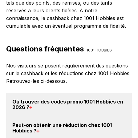
tels que des points, des remises, ou des tarifs
réservés à leurs clients fidèles. A notre
connaissance, le cashback chez 1001 Hobbies est
cumulable avec un éventuel programme de fidélité.
Questions fréquentes
1001 HOBBIES
Nos visiteurs se posent régulièrement des questions
sur le cashback et les réductions chez 1001 Hobbies
Retrouvez-les ci-dessous.
Où trouver des
codes promo 1001 Hobbies en
2026
?
Vous êtes au bon endroit pour trouver un code
Peut-on obtenir une
réduction chez 1001
promo chez 1001 Hobbies. Si des
codes promo 1001
Hobbies
?
Hobbies sont disponibles sur notre site