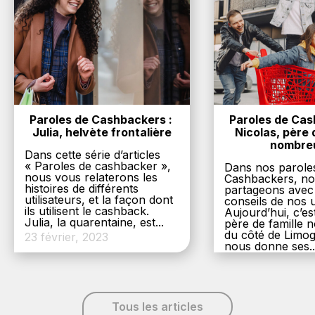
Paroles de Cashbackers : 
Paroles de Cash
Julia, helvète frontalière
Nicolas, père d
nombre
Dans cette série d’articles
« Paroles de cashbacker »,
Dans nos parole
nous vous relaterons les
Cashbackers, n
histoires de différents
partageons avec
utilisateurs, et la façon dont
conseils de nos ut
ils utilisent le cashback.
Aujourd’hui, c’es
Julia, la quarentaine, est...
père de famille
du côté de Limog
23 février, 2023
nous donne ses..
6 décembre, 20
Tous les articles