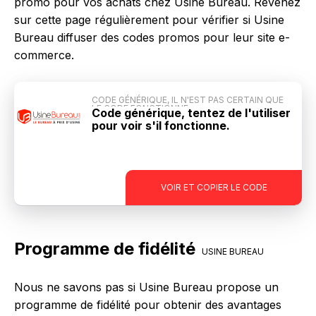
promo pour vos achats chez Usine Bureau. Revenez
sur cette page régulièrement pour vérifier si Usine
Bureau diffuser des codes promos pour leur site e-
commerce.
CODE GÉNÉRIQUE, IL N'EST PAS CERTAIN QUE
LE CODE FONCTIONNE
Code générique, tentez de l'utiliser
pour voir s'il fonctionne.
-
VOIR ET COPIER LE CODE
Programme de fidélité
USINE BUREAU
Nous ne savons pas si Usine Bureau propose un
programme de fidélité pour obtenir des avantages