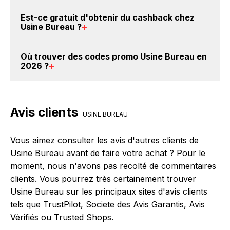
Bureau. Ce montant ne tient pas compte de vos
Il est très simple de cumuler du cashback chez Usine
Est-ce gratuit d'obtenir du
cashback chez
éventuels bonus.
Bureau : Créez votre compte sur BackBackBack et
Usine Bureau
?
cliquez sur le bouton Activer le cashback, réalisez
votre achat, et vous verrez apparaître le cashback
Avec BackBackBack, vous pouvez créer votre
Où trouver des
codes promo Usine Bureau en
dans votre cagnotte au plus tard 48h après votre
compte gratuitement pour cumuler vos réductions
2026
?
achat sur le site Usine Bureau.
cashback sur vos achats chez Usine Bureau. Oui,
c'est donc gratuit d'obtenir du cashback chez Usine
Vous êtes au bon endroit pour trouver un code
Bureau.
promo chez Usine Bureau. Si des
codes promo
Avis clients
Usine Bureau sont disponibles sur notre site
USINE BUREAU
BackBackBack, vous les trouverez sur cette page,
dans le paragraphe codes promo Usine Bureau.
Vous aimez consulter les avis d'autres clients de
Usine Bureau avant de faire votre achat ? Pour le
moment, nous n'avons pas recolté de commentaires
clients. Vous pourrez très certainement trouver
Usine Bureau sur les principaux sites d'avis clients
tels que TrustPilot, Societe des Avis Garantis, Avis
Vérifiés ou Trusted Shops.