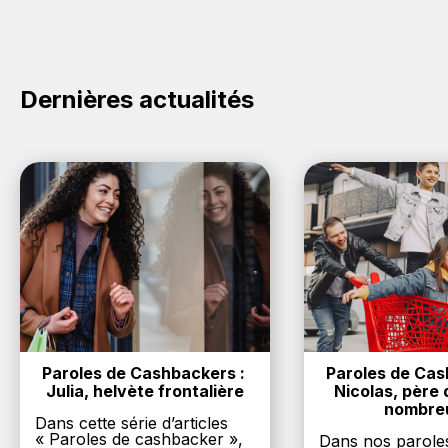
cashback sur vos achats sur la marque Capdell. Oui,
c'est donc gratuit d'obtenir du cashback chez
Capdell.
Dernières actualités
Paroles de Cashbackers : 
Paroles de Cash
Julia, helvète frontalière
Nicolas, père d
nombre
Dans cette série d’articles
« Paroles de cashbacker »,
Dans nos parole