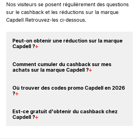
Nos visiteurs se posent régulièrement des questions
sur le cashback et les réductions sur la marque
Capdell Retrouvez-les ci-dessous.
Peut-on obtenir une
réduction sur la marque
Capdell
?
Oui, il est possible d'obtenir
jusqu'à 4.07% de remise
Comment cumuler du
cashback sur mes
crédités sur votre cagnotte BackBackBack lorsque
achats sur la marque Capdell
?
vous achetez des produits de la marque Capdell sur
nos sites partenaires. Ce montant ne tient pas
Il est très simple de cumuler du cashback chez
Où trouver des
codes promo Capdell en 2026
compte de vos éventuels bonus.
Capdell : Créez votre compte sur BackBackBack et
?
cliquez sur le bouton Activer le cashback, réalisez
votre achat, et vous verrez apparaître le cashback
Vous êtes au bon endroit pour trouver un code
Est-ce gratuit d'obtenir du
cashback chez
dans votre cagnotte au plus tard 48h après votre
promo sur les produits Capdell. Choisissez un site e-
Capdell
?
achat sur le site Capdell.
commerce ci-dessus et découvrez si des
codes
promo Capdell sont disponibles.
Avec BackBackBack, vous pouvez créer votre
compte gratuitement pour cumuler vos réductions