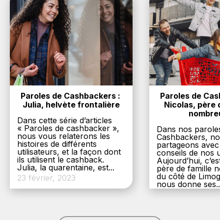
Paroles de Cashbackers : 
Paroles de Cash
Julia, helvète frontalière
Nicolas, père d
nombre
Dans cette série d’articles
« Paroles de cashbacker »,
Dans nos parole
nous vous relaterons les
Cashbackers, n
histoires de différents
partageons avec
utilisateurs, et la façon dont
conseils de nos ut
ils utilisent le cashback.
Aujourd’hui, c’es
Julia, la quarentaine, est...
père de famille
du côté de Limog
23 février, 2023
nous donne ses..
6 décembre, 20