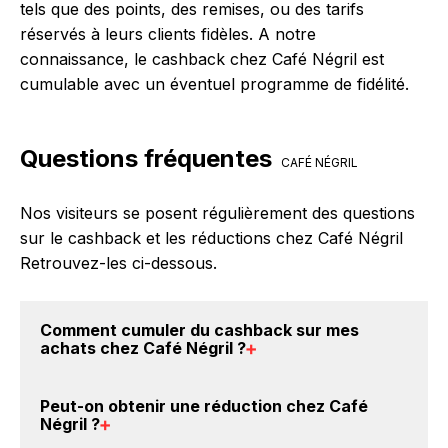
tels que des points, des remises, ou des tarifs
réservés à leurs clients fidèles. A notre
connaissance, le cashback chez Café Négril est
cumulable avec un éventuel programme de fidélité.
Questions fréquentes
CAFÉ NÉGRIL
Nos visiteurs se posent régulièrement des questions
sur le cashback et les réductions chez Café Négril
Retrouvez-les ci-dessous.
Comment cumuler du
cashback sur mes
achats chez Café Négril
?
Il est très simple de cumuler du cashback chez Café
Peut-on obtenir une
réduction chez Café
Négril : Créez votre compte sur BackBackBack et
Négril
?
cliquez sur le bouton Activer le cashback, réalisez