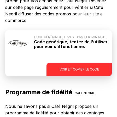
promo pour vos achats chez Café Négril. Revenez
sur cette page régulièrement pour vérifier si Café
Négril diffuser des codes promos pour leur site e-
commerce.
CODE GÉNÉRIQUE, IL N'EST PAS CERTAIN QUE
LE CODE FONCTIONNE
Code générique, tentez de l'utiliser
pour voir s'il fonctionne.
-
VOIR ET COPIER LE CODE
Programme de fidélité
CAFÉ NÉGRIL
Nous ne savons pas si Café Négril propose un
programme de fidélité pour obtenir des avantages