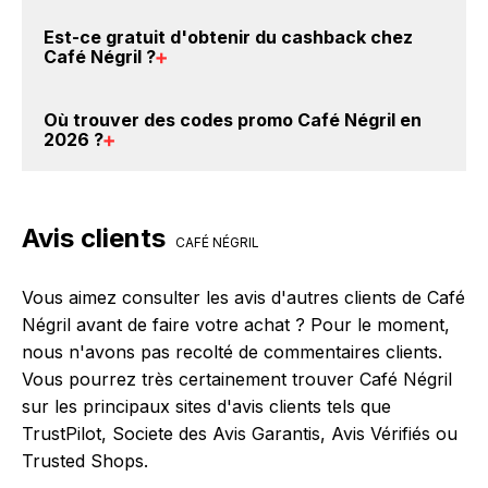
votre achat, et vous verrez apparaître le cashback
Oui, il est possible d'obtenir
jusqu'à 5% de remise
Est-ce gratuit d'obtenir du
cashback chez
dans votre cagnotte au plus tard 48h après votre
crédités sur votre cagnotte BackBackBack lorsque
Café Négril
?
achat sur le site Café Négril.
vous réalisez un achat sur le site web de Café Négril.
Ce montant ne tient pas compte de vos éventuels
Avec BackBackBack, vous pouvez créer votre
Où trouver des
codes promo Café Négril en
bonus.
compte gratuitement pour cumuler vos réductions
2026
?
cashback sur vos achats chez Café Négril. Oui, c'est
donc gratuit d'obtenir du cashback chez Café Négril.
Vous êtes au bon endroit pour trouver un code
promo chez Café Négril. Si des
codes promo Café
Avis clients
Négril sont disponibles sur notre site BackBackBack,
CAFÉ NÉGRIL
vous les trouverez sur cette page, dans le
paragraphe codes promo Café Négril.
Vous aimez consulter les avis d'autres clients de Café
Négril avant de faire votre achat ? Pour le moment,
nous n'avons pas recolté de commentaires clients.
Vous pourrez très certainement trouver Café Négril
sur les principaux sites d'avis clients tels que
TrustPilot, Societe des Avis Garantis, Avis Vérifiés ou
Trusted Shops.