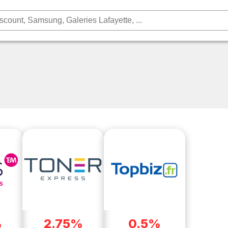
%
2.75%
0.5%