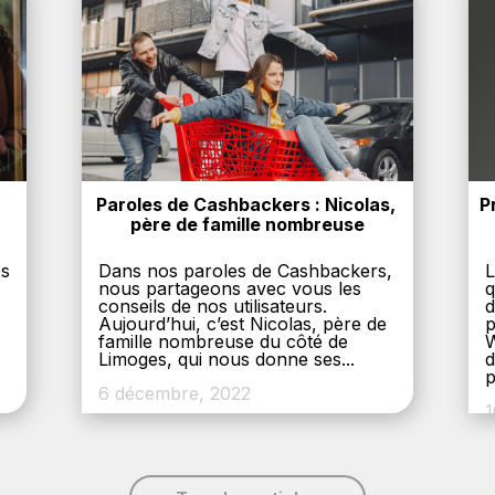
Paroles de Cashbackers : Nicolas, 
P
père de famille nombreuse
es
Dans nos paroles de Cashbackers,
L
nous partageons avec vous les
q
conseils de nos utilisateurs.
d
Aujourd’hui, c’est Nicolas, père de
p
,
famille nombreuse du côté de
W
Limoges, qui nous donne ses...
d
p
6 décembre, 2022
1