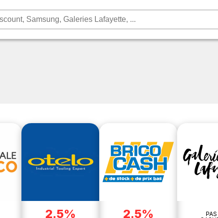
2.5%
2.5%
PAS