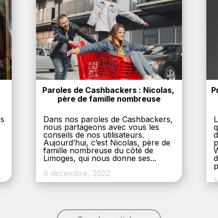
Paroles de Cashbackers : Nicolas, 
P
père de famille nombreuse
es
Dans nos paroles de Cashbackers,
L
nous partageons avec vous les
q
conseils de nos utilisateurs.
d
Aujourd’hui, c’est Nicolas, père de
p
,
famille nombreuse du côté de
W
Limoges, qui nous donne ses...
d
p
6 décembre, 2022
1