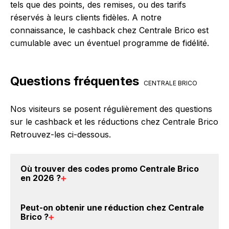
tels que des points, des remises, ou des tarifs
réservés à leurs clients fidèles. A notre
connaissance, le cashback chez Centrale Brico est
cumulable avec un éventuel programme de fidélité.
Questions fréquentes
CENTRALE BRICO
Nos visiteurs se posent régulièrement des questions
sur le cashback et les réductions chez Centrale Brico
Retrouvez-les ci-dessous.
Où trouver des
codes promo Centrale Brico
en 2026
?
Vous êtes au bon endroit pour trouver un code
Peut-on obtenir une
réduction chez Centrale
promo chez Centrale Brico. Si des
codes promo
Brico
?
Centrale Brico sont disponibles sur notre site