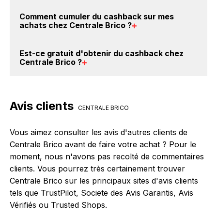
BackBackBack, vous les trouverez sur cette page,
Oui, il est possible d'obtenir
jusqu'à 3.5% de remise
Comment cumuler du
cashback sur mes
dans le paragraphe codes promo Centrale Brico.
crédités sur votre cagnotte BackBackBack lorsque
achats chez Centrale Brico
?
vous réalisez un achat sur le site web de Centrale
Brico. Ce montant ne tient pas compte de vos
Il est très simple de cumuler du cashback chez
Est-ce gratuit d'obtenir du
cashback chez
éventuels bonus.
Centrale Brico : Créez votre compte sur
Centrale Brico
?
BackBackBack et cliquez sur le bouton Activer le
cashback, réalisez votre achat, et vous verrez
Avec BackBackBack, vous pouvez créer votre
apparaître le cashback dans votre cagnotte au plus
compte gratuitement pour cumuler vos réductions
Avis clients
tard 48h après votre achat sur le site Centrale Brico.
cashback sur vos achats chez Centrale Brico. Oui,
CENTRALE BRICO
c'est donc gratuit d'obtenir du cashback chez
Centrale Brico.
Vous aimez consulter les avis d'autres clients de
Centrale Brico avant de faire votre achat ? Pour le
moment, nous n'avons pas recolté de commentaires
clients. Vous pourrez très certainement trouver
Centrale Brico sur les principaux sites d'avis clients
tels que TrustPilot, Societe des Avis Garantis, Avis
Vérifiés ou Trusted Shops.