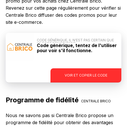
promo pour vos achats chez Centrale Brico.
Revenez sur cette page régulièrement pour vérifier si
Centrale Brico diffuser des codes promos pour leur
site e-commerce.
CODE GÉNÉRIQUE, IL N'EST PAS CERTAIN QUE
LE CODE FONCTIONNE
Code générique, tentez de l'utiliser
pour voir s'il fonctionne.
-
VOIR ET COPIER LE CODE
Programme de fidélité
CENTRALE BRICO
Nous ne savons pas si Centrale Brico propose un
programme de fidélité pour obtenir des avantages