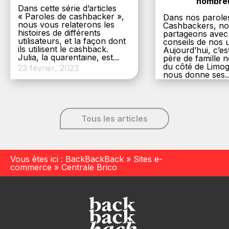
nombre
Dans cette série d’articles
« Paroles de cashbacker »,
Dans nos parole
nous vous relaterons les
Cashbackers, n
histoires de différents
partageons avec
utilisateurs, et la façon dont
conseils de nos ut
ils utilisent le cashback.
Aujourd’hui, c’es
Julia, la quarentaine, est...
père de famille
du côté de Limog
23 février, 2023
nous donne ses..
6 décembre, 20
Tous les articles
Vous êtes ici :
BackBackBack
»
Sites e-
commerce
»
Centrale Brico