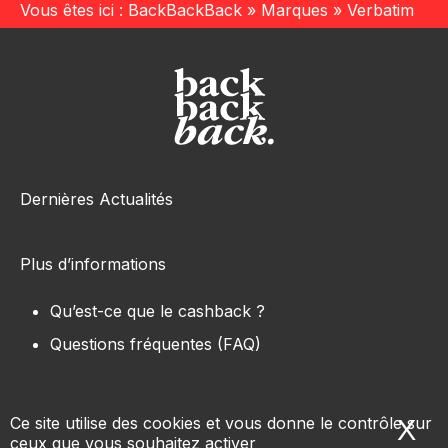
Vous êtes ici :
BackBackBack
»
Marques
»
Verbatim
Dernières Actualités
Plus d’informations
Qu’est-ce que le cashback ?
Questions fréquentes (FAQ)
Ce site utilise des cookies et vous donne le contrôle sur
X
Ma
ceux que vous souhaitez activer