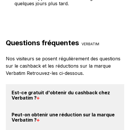
quelques jours plus tard.
Questions fréquentes
VERBATIM
Nos visiteurs se posent régulièrement des questions
sur le cashback et les réductions sur la marque
Verbatim Retrouvez-les ci-dessous.
Est-ce gratuit d'obtenir du
cashback chez
Verbatim
?
Avec BackBackBack, vous pouvez créer votre
Peut-on obtenir une
réduction sur la marque
compte gratuitement pour cumuler vos réductions
Verbatim
?
cashback sur vos achats sur la marque Verbatim.