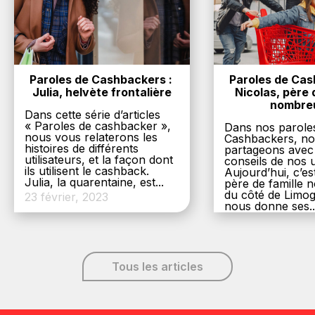
Paroles de Cashbackers : 
Paroles de Cash
Julia, helvète frontalière
Nicolas, père d
nombre
Dans cette série d’articles
« Paroles de cashbacker »,
Dans nos parole
nous vous relaterons les
Cashbackers, n
histoires de différents
partageons avec
utilisateurs, et la façon dont
conseils de nos ut
ils utilisent le cashback.
Aujourd’hui, c’es
Julia, la quarentaine, est...
père de famille
du côté de Limog
23 février, 2023
nous donne ses..
6 décembre, 20
Tous les articles