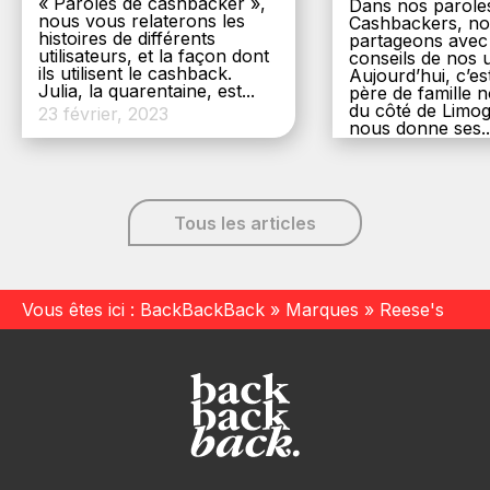
« Paroles de cashbacker »,
Dans nos parole
nous vous relaterons les
Cashbackers, n
histoires de différents
partageons avec
utilisateurs, et la façon dont
conseils de nos ut
ils utilisent le cashback.
Aujourd’hui, c’es
Julia, la quarentaine, est...
père de famille
du côté de Limog
23 février, 2023
nous donne ses..
6 décembre, 20
Tous les articles
Vous êtes ici :
BackBackBack
»
Marques
»
Reese's