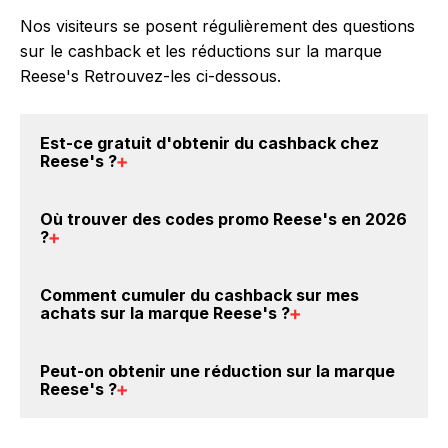
Nos visiteurs se posent régulièrement des questions
sur le cashback et les réductions sur la marque
Reese's Retrouvez-les ci-dessous.
Est-ce gratuit d'obtenir du
cashback chez
Reese's
?
Avec BackBackBack, vous pouvez créer votre
Où trouver des
codes promo Reese's en 2026
compte gratuitement pour cumuler vos réductions
?
cashback sur vos achats sur la marque Reese's. Oui,
c'est donc gratuit d'obtenir du cashback chez
Vous êtes au bon endroit pour trouver un code
Comment cumuler du
cashback sur mes
Reese's.
promo sur les produits Reese's. Choisissez un site e-
achats sur la marque Reese's
?
commerce ci-dessus et découvrez si des
codes
promo Reese's sont disponibles.
Il est très simple de cumuler du cashback chez
Peut-on obtenir une
réduction sur la marque
Reese's : Créez votre compte sur BackBackBack et
Reese's
?
cliquez sur le bouton Activer le cashback, réalisez
votre achat, et vous verrez apparaître le cashback
Oui, il est possible d'obtenir
jusqu'à 0€ de remise