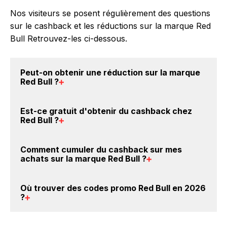
Nos visiteurs se posent régulièrement des questions
sur le cashback et les réductions sur la marque Red
Bull Retrouvez-les ci-dessous.
Peut-on obtenir une
réduction sur la marque
Red Bull
?
Oui, il est possible d'obtenir
jusqu'à 0€ de remise
Est-ce gratuit d'obtenir du
cashback chez
crédités sur votre cagnotte BackBackBack lorsque
Red Bull
?
vous achetez des produits de la marque Red Bull sur
nos sites partenaires. Ce montant ne tient pas
Avec BackBackBack, vous pouvez créer votre
Comment cumuler du
cashback sur mes
compte de vos éventuels bonus.
compte gratuitement pour cumuler vos réductions
achats sur la marque Red Bull
?
cashback sur vos achats sur la marque Red Bull. Oui,
c'est donc gratuit d'obtenir du cashback chez Red
Il est très simple de cumuler du cashback chez Red
Où trouver des
codes promo Red Bull en 2026
Bull.
Bull : Créez votre compte sur BackBackBack et
?
cliquez sur le bouton Activer le cashback, réalisez
votre achat, et vous verrez apparaître le cashback
Vous êtes au bon endroit pour trouver un code