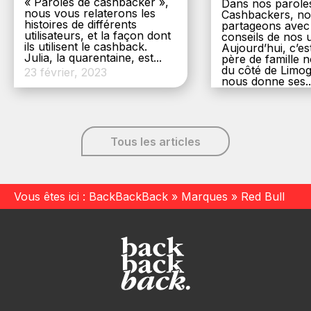
« Paroles de cashbacker »,
Dans nos parole
nous vous relaterons les
Cashbackers, n
histoires de différents
partageons avec
utilisateurs, et la façon dont
conseils de nos ut
ils utilisent le cashback.
Aujourd’hui, c’es
Julia, la quarentaine, est...
père de famille
du côté de Limog
23 février, 2023
nous donne ses..
6 décembre, 20
Tous les articles
Vous êtes ici :
BackBackBack
»
Marques
»
Red Bull