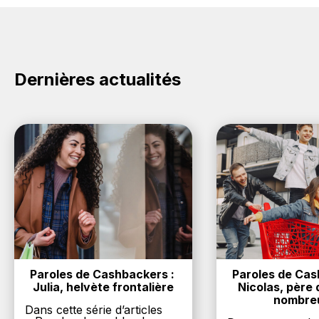
dans votre cagnotte au plus tard 48h après votre
promo sur les produits Red Bull. Choisissez un site e-
achat sur le site Red Bull.
commerce ci-dessus et découvrez si des
codes
promo Red Bull sont disponibles.
Dernières actualités
Paroles de Cashbackers : 
Paroles de Cash
Julia, helvète frontalière
Nicolas, père d
nombre
Dans cette série d’articles