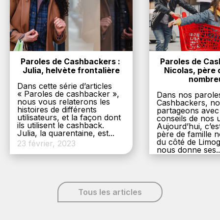
Paroles de Cashbackers : 
Paroles de Cash
Julia, helvète frontalière
Nicolas, père d
nombre
Dans cette série d’articles
« Paroles de cashbacker »,
Dans nos parole
nous vous relaterons les
Cashbackers, n
histoires de différents
partageons avec
utilisateurs, et la façon dont
conseils de nos ut
ils utilisent le cashback.
Aujourd’hui, c’es
Julia, la quarentaine, est...
père de famille
du côté de Limog
23 février, 2023
nous donne ses..
6 décembre, 20
Tous les articles