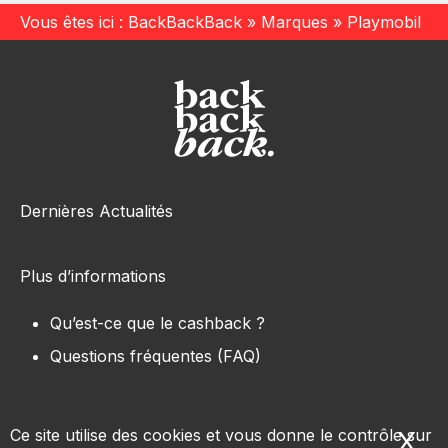
Vous êtes ici :
BackBackBack
»
Marques
»
Playmobil
Dernières Actualités
Plus d’informations
Qu’est-ce que le cashback ?
Questions fréquentes (FAQ)
Ce site utilise des cookies et vous donne le contrôle sur
X
Ma