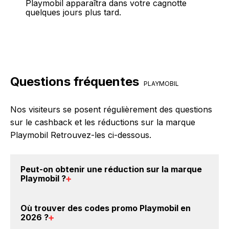
Playmobil apparaîtra dans votre cagnotte
quelques jours plus tard.
Questions fréquentes
PLAYMOBIL
Nos visiteurs se posent régulièrement des questions
sur le cashback et les réductions sur la marque
Playmobil Retrouvez-les ci-dessous.
Peut-on obtenir une
réduction sur la marque
Playmobil
?
Oui, il est possible d'obtenir
jusqu'à 6% de remise
Où trouver des
codes promo Playmobil en
crédités sur votre cagnotte BackBackBack lorsque
2026
?
vous achetez des produits de la marque Playmobil