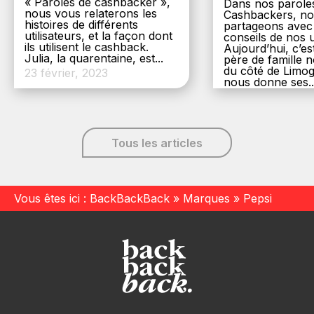
« Paroles de cashbacker »,
Dans nos parole
nous vous relaterons les
Cashbackers, n
histoires de différents
partageons avec
utilisateurs, et la façon dont
conseils de nos ut
ils utilisent le cashback.
Aujourd’hui, c’es
Julia, la quarentaine, est...
père de famille
du côté de Limog
23 février, 2023
nous donne ses..
6 décembre, 20
Tous les articles
Vous êtes ici :
BackBackBack
»
Marques
»
Pepsi