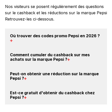
Nos visiteurs se posent régulièrement des questions
sur le cashback et les réductions sur la marque Pepsi
Retrouvez-les ci-dessous.
Où trouver des
codes promo Pepsi en 2026
?
Vous êtes au bon endroit pour trouver un code
Comment cumuler du
cashback sur mes
promo sur les produits Pepsi. Choisissez un site e-
achats sur la marque Pepsi
?
commerce ci-dessus et découvrez si des
codes
promo Pepsi sont disponibles.
Il est très simple de cumuler du cashback chez Pepsi
Peut-on obtenir une
réduction sur la marque
: Créez votre compte sur BackBackBack et cliquez
Pepsi
?
sur le bouton Activer le cashback, réalisez votre
achat, et vous verrez apparaître le cashback dans
Oui, il est possible d'obtenir
jusqu'à 0€ de remise
Est-ce gratuit d'obtenir du
cashback chez
votre cagnotte au plus tard 48h après votre achat
crédités sur votre cagnotte BackBackBack lorsque
Pepsi
?
sur le site Pepsi.
vous achetez des produits de la marque Pepsi sur
nos sites partenaires. Ce montant ne tient pas
Avec BackBackBack, vous pouvez créer votre