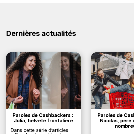
compte de vos éventuels bonus.
compte gratuitement pour cumuler vos réductions
cashback sur vos achats sur la marque Pepsi. Oui,
c'est donc gratuit d'obtenir du cashback chez Pepsi.
Dernières actualités
Paroles de Cashbackers : 
Paroles de Cash
Julia, helvète frontalière
Nicolas, père d
nombre
Dans cette série d’articles