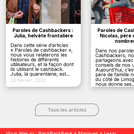
Paroles de Cashbackers : 
Paroles de Cash
Julia, helvète frontalière
Nicolas, père d
nombre
Dans cette série d’articles
« Paroles de cashbacker »,
Dans nos parole
nous vous relaterons les
Cashbackers, n
histoires de différents
partageons avec
utilisateurs, et la façon dont
conseils de nos ut
ils utilisent le cashback.
Aujourd’hui, c’es
Julia, la quarentaine, est...
père de famille
du côté de Limog
23 février, 2023
nous donne ses..
6 décembre, 20
Tous les articles
Vous êtes ici :
BackBackBack
»
Marques
»
Lexar