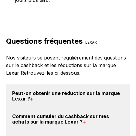
Questions fréquentes
LEXAR
Nos visiteurs se posent régulièrement des questions
sur le cashback et les réductions sur la marque
Lexar Retrouvez-les ci-dessous.
Peut-on obtenir une
réduction sur la marque
Lexar
?
Oui, il est possible d'obtenir
jusqu'à 5% de remise
Comment cumuler du
cashback sur mes
crédités sur votre cagnotte BackBackBack lorsque
achats sur la marque Lexar
?
vous achetez des produits de la marque Lexar sur
nos sites partenaires. Ce montant ne tient pas
Il est très simple de cumuler du cashback chez Lexar