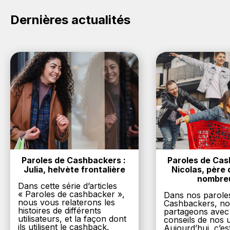
Huawei.
Dernières actualités
Paroles de Cashbackers : 
Paroles de Cash
Julia, helvète frontalière
Nicolas, père d
nombre
Dans cette série d’articles
« Paroles de cashbacker »,
Dans nos parole
nous vous relaterons les
Cashbackers, n
histoires de différents
partageons avec
utilisateurs, et la façon dont
conseils de nos ut
ils utilisent le cashback.
Aujourd’hui, c’es