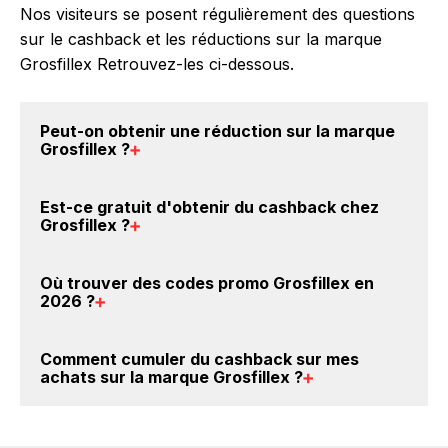
Nos visiteurs se posent régulièrement des questions
sur le cashback et les réductions sur la marque
Grosfillex Retrouvez-les ci-dessous.
Peut-on obtenir une
réduction sur la marque
Grosfillex
?
Oui, il est possible d'obtenir
jusqu'à 2% de remise
Est-ce gratuit d'obtenir du
cashback chez
crédités sur votre cagnotte BackBackBack lorsque
Grosfillex
?
vous achetez des produits de la marque Grosfillex
sur nos sites partenaires. Ce montant ne tient pas
Avec BackBackBack, vous pouvez créer votre
Où trouver des
codes promo Grosfillex en
compte de vos éventuels bonus.
compte gratuitement pour cumuler vos réductions
2026
?
cashback sur vos achats sur la marque Grosfillex.
Oui, c'est donc gratuit d'obtenir du cashback chez
Vous êtes au bon endroit pour trouver un code
Comment cumuler du
cashback sur mes
Grosfillex.
promo sur les produits Grosfillex. Choisissez un site
achats sur la marque Grosfillex
?
e-commerce ci-dessus et découvrez si des
codes
promo Grosfillex sont disponibles.
Il est très simple de cumuler du cashback chez
Grosfillex : Créez votre compte sur BackBackBack et