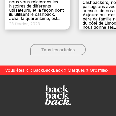
nous vous relaterons les
Cashbackers, n
histoires de différents
partageons avec
utilisateurs, et la façon dont
conseils de nos ut
ils utilisent le cashback.
Aujourd’hui, c’es
Julia, la quarentaine, est...
père de famille
du côté de Limog
23 février, 2023
nous donne ses..
6 décembre, 20
Tous les articles
Vous êtes ici :
BackBackBack
»
Marques
»
Grosfillex