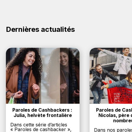
cliquez sur le bouton Activer le cashback, réalisez
votre achat, et vous verrez apparaître le cashback
dans votre cagnotte au plus tard 48h après votre
achat sur le site Grosfillex.
Dernières actualités
Paroles de Cashbackers : 
Paroles de Cash
Julia, helvète frontalière
Nicolas, père d
nombre
Dans cette série d’articles
« Paroles de cashbacker »,
Dans nos parole