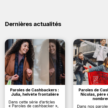
vous achetez des produits de la marque Comap sur
nos sites partenaires. Ce montant ne tient pas
compte de vos éventuels bonus.
Dernières actualités
Paroles de Cashbackers : 
Paroles de Cash
Julia, helvète frontalière
Nicolas, père d
nombre
Dans cette série d’articles
« Paroles de cashbacker »,
Dans nos parole