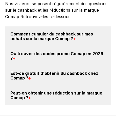
Nos visiteurs se posent régulièrement des questions
sur le cashback et les réductions sur la marque
Comap Retrouvez-les ci-dessous.
Comment cumuler du
cashback sur mes
achats sur la marque Comap
?
Il est très simple de cumuler du cashback chez
Où trouver des
codes promo Comap en 2026
Comap : Créez votre compte sur BackBackBack et
?
cliquez sur le bouton Activer le cashback, réalisez
votre achat, et vous verrez apparaître le cashback
Vous êtes au bon endroit pour trouver un code
Est-ce gratuit d'obtenir du
cashback chez
dans votre cagnotte au plus tard 48h après votre
promo sur les produits Comap. Choisissez un site e-
Comap
?
achat sur le site Comap.
commerce ci-dessus et découvrez si des
codes
promo Comap sont disponibles.
Avec BackBackBack, vous pouvez créer votre
Peut-on obtenir une
réduction sur la marque
compte gratuitement pour cumuler vos réductions
Comap
?
cashback sur vos achats sur la marque Comap. Oui,
c'est donc gratuit d'obtenir du cashback chez
Oui, il est possible d'obtenir
jusqu'à 3.5% de remise
Comap.
crédités sur votre cagnotte BackBackBack lorsque