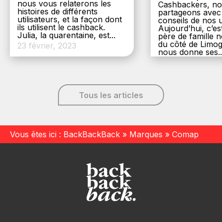
nous vous relaterons les
Cashbackers, n
histoires de différents
partageons avec
utilisateurs, et la façon dont
conseils de nos ut
ils utilisent le cashback.
Aujourd’hui, c’es
Julia, la quarentaine, est...
père de famille
du côté de Limog
23 février, 2023
nous donne ses..
6 décembre, 20
Tous les articles
Vous êtes ici :
BackBackBack
»
Marques
»
Comap