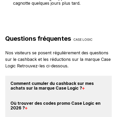
cagnotte quelques jours plus tard.
Questions fréquentes
CASE LOGIC
Nos visiteurs se posent régulièrement des questions
sur le cashback et les réductions sur la marque Case
Logic Retrouvez-les ci-dessous.
Comment cumuler du
cashback sur mes
achats sur la marque Case Logic
?
Il est très simple de cumuler du cashback chez Case
Où trouver des
codes promo Case Logic en
Logic : Créez votre compte sur BackBackBack et
2026
?
cliquez sur le bouton Activer le cashback, réalisez