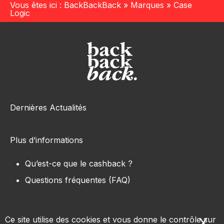
Vous êtes ici :
BackBackBack
»
Marques
»
Case
Logic
Dernières Actualités
Plus d’informations
Qu’est-ce que le cashback ?
Questions fréquentes (FAQ)
Ce site utilise des cookies et vous donne le contrôle sur
X
Ma