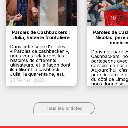
Paroles de Cashbackers : 
Paroles de Cash
Julia, helvète frontalière
Nicolas, père d
nombre
Dans cette série d’articles
« Paroles de cashbacker »,
Dans nos parole
nous vous relaterons les
Cashbackers, n
histoires de différents
partageons avec
utilisateurs, et la façon dont
conseils de nos ut
ils utilisent le cashback.
Aujourd’hui, c’es
Julia, la quarentaine, est...
père de famille
du côté de Limog
23 février, 2023
nous donne ses..
6 décembre, 20
Tous les articles