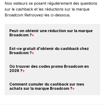
Nos visiteurs se posent régulièrement des questions
sur le cashback et les réductions sur la marque
Broadcom Retrouvez-les ci-dessous.
Peut-on obtenir une
réduction sur la marque
Broadcom
?
Oui, il est possible d'obtenir
jusqu'à 8.3% de remise
Est-ce gratuit d'obtenir du
cashback chez
crédités sur votre cagnotte BackBackBack lorsque
Broadcom
?
vous achetez des produits de la marque Broadcom
sur nos sites partenaires. Ce montant ne tient pas
Avec BackBackBack, vous pouvez créer votre
Où trouver des
codes promo Broadcom en
compte de vos éventuels bonus.
compte gratuitement pour cumuler vos réductions
2026
?
cashback sur vos achats sur la marque Broadcom.
Oui, c'est donc gratuit d'obtenir du cashback chez
Vous êtes au bon endroit pour trouver un code
Comment cumuler du
cashback sur mes
Broadcom.
promo sur les produits Broadcom. Choisissez un site
achats sur la marque Broadcom
?
e-commerce ci-dessus et découvrez si des
codes
promo Broadcom sont disponibles.
Il est très simple de cumuler du cashback chez
Broadcom : Créez votre compte sur BackBackBack