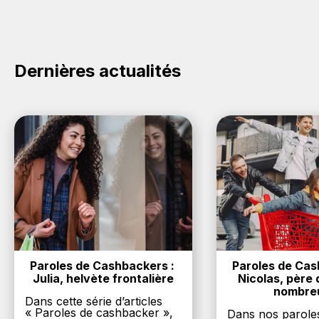
et cliquez sur le bouton Activer le cashback, réalisez
votre achat, et vous verrez apparaître le cashback
dans votre cagnotte au plus tard 48h après votre
achat sur le site Broadcom.
Dernières actualités
Paroles de Cashbackers : 
Paroles de Cash
Julia, helvète frontalière
Nicolas, père d
nombre
Dans cette série d’articles
« Paroles de cashbacker »,
Dans nos parole