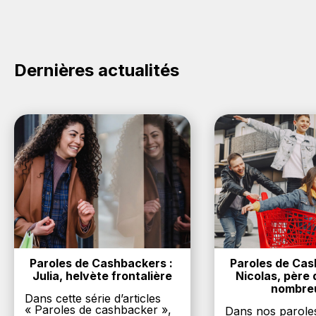
sur le site Avast.
cashback sur vos achats sur la marque Avast. Oui,
c'est donc gratuit d'obtenir du cashback chez Avast.
Dernières actualités
Paroles de Cashbackers : 
Paroles de Cash
Julia, helvète frontalière
Nicolas, père d
nombre
Dans cette série d’articles
« Paroles de cashbacker »,
Dans nos parole