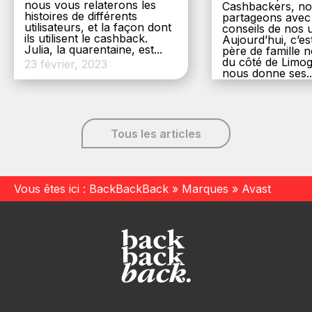
nous vous relaterons les
Cashbackers, n
histoires de différents
partageons avec
utilisateurs, et la façon dont
conseils de nos ut
ils utilisent le cashback.
Aujourd’hui, c’es
Julia, la quarentaine, est...
père de famille
du côté de Limog
23 février, 2023
nous donne ses..
6 décembre, 20
Tous les articles
Vous êtes ici :
BackBackBack
»
Marques
»
Avast