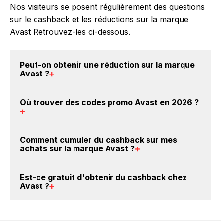
Nos visiteurs se posent régulièrement des questions
sur le cashback et les réductions sur la marque
Avast Retrouvez-les ci-dessous.
Peut-on obtenir une
réduction sur la marque
Avast
?
Oui, il est possible d'obtenir
jusqu'à 8.5% de remise
Où trouver des
codes promo Avast en 2026
?
crédités sur votre cagnotte BackBackBack lorsque
vous achetez des produits de la marque Avast sur
nos sites partenaires. Ce montant ne tient pas
Vous êtes au bon endroit pour trouver un code
Comment cumuler du
cashback sur mes
compte de vos éventuels bonus.
promo sur les produits Avast. Choisissez un site e-
achats sur la marque Avast
?
commerce ci-dessus et découvrez si des
codes
promo Avast sont disponibles.
Il est très simple de cumuler du cashback chez Avast
Est-ce gratuit d'obtenir du
cashback chez
: Créez votre compte sur BackBackBack et cliquez
Avast
?
sur le bouton Activer le cashback, réalisez votre
achat, et vous verrez apparaître le cashback dans
Avec BackBackBack, vous pouvez créer votre
votre cagnotte au plus tard 48h après votre achat
compte gratuitement pour cumuler vos réductions