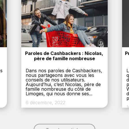
Paroles de Cashbackers : Nicolas, 
P
père de famille nombreuse
es
Dans nos paroles de Cashbackers,
L
nous partageons avec vous les
q
conseils de nos utilisateurs.
d
Aujourd’hui, c’est Nicolas, père de
p
,
famille nombreuse du côté de
W
Limoges, qui nous donne ses...
d
p
6 décembre, 2022
1