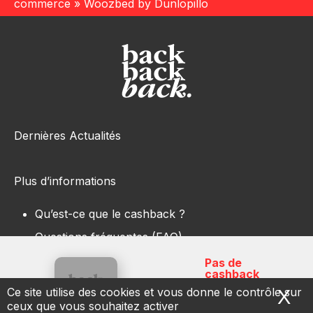
commerce
»
Woozbed by Dunlopillo
Dernières Actualités
Plus d’informations
Qu’est-ce que le cashback ?
Questions fréquentes (FAQ)
Pas de
cashback
Ce site utilise des cookies et vous donne le contrôle sur
X
Ma
ceux que vous souhaitez activer