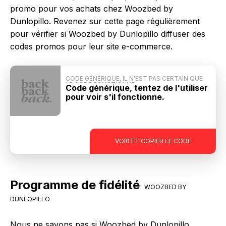
promo pour vos achats chez Woozbed by
Dunlopillo. Revenez sur cette page régulièrement
pour vérifier si Woozbed by Dunlopillo diffuser des
codes promos pour leur site e-commerce.
CODE GÉNÉRIQUE, IL N'EST PAS CERTAIN QUE
LE CODE FONCTIONNE
Code générique, tentez de l'utiliser
pour voir s'il fonctionne.
-
VOIR ET COPIER LE CODE
Programme de fidélité
WOOZBED BY
DUNLOPILLO
Nous ne savons pas si Woozbed by Dunlopillo