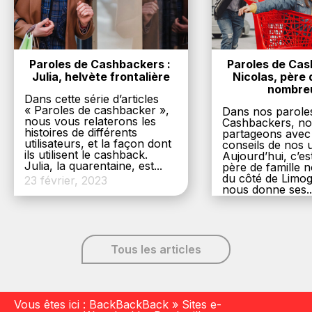
Paroles de Cashbackers : 
Paroles de Cash
Julia, helvète frontalière
Nicolas, père d
nombre
Dans cette série d’articles
« Paroles de cashbacker »,
Dans nos parole
nous vous relaterons les
Cashbackers, n
histoires de différents
partageons avec
utilisateurs, et la façon dont
conseils de nos ut
ils utilisent le cashback.
Aujourd’hui, c’es
Julia, la quarentaine, est...
père de famille
du côté de Limog
23 février, 2023
nous donne ses..
6 décembre, 20
Tous les articles
Vous êtes ici :
BackBackBack
»
Sites e-