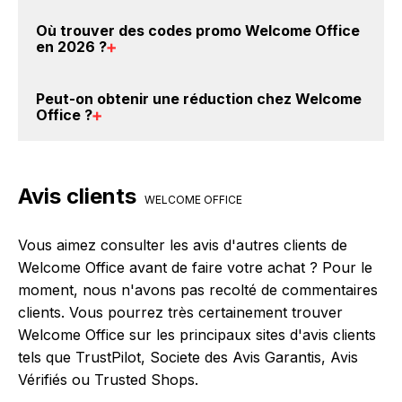
cashback, réalisez votre achat, et vous verrez
Avec BackBackBack, vous pouvez créer votre
Où trouver des
codes promo Welcome Office
apparaître le cashback dans votre cagnotte au plus
compte gratuitement pour cumuler vos réductions
en 2026
?
tard 48h après votre achat sur le site Welcome
cashback sur vos achats chez Welcome Office. Oui,
Office.
c'est donc gratuit d'obtenir du cashback chez
Vous êtes au bon endroit pour trouver un code
Peut-on obtenir une
réduction chez Welcome
Welcome Office.
promo chez Welcome Office. Si des
codes promo
Office
?
Welcome Office sont disponibles sur notre site
BackBackBack, vous les trouverez sur cette page,
Oui, il est possible d'obtenir
jusqu'à 2.5% de remise
dans le paragraphe codes promo Welcome Office.
crédités sur votre cagnotte BackBackBack lorsque
Avis clients
vous réalisez un achat sur le site web de Welcome
WELCOME OFFICE
Office. Ce montant ne tient pas compte de vos
éventuels bonus.
Vous aimez consulter les avis d'autres clients de
Welcome Office avant de faire votre achat ? Pour le
moment, nous n'avons pas recolté de commentaires
clients. Vous pourrez très certainement trouver
Welcome Office sur les principaux sites d'avis clients
tels que TrustPilot, Societe des Avis Garantis, Avis
Vérifiés ou Trusted Shops.