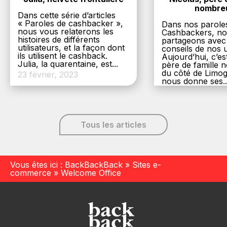
nombre
Dans cette série d’articles
« Paroles de cashbacker »,
Dans nos parole
nous vous relaterons les
Cashbackers, n
histoires de différents
partageons avec
utilisateurs, et la façon dont
conseils de nos ut
ils utilisent le cashback.
Aujourd’hui, c’es
Julia, la quarentaine, est...
père de famille
du côté de Limog
23 février, 2023
nous donne ses..
6 décembre, 20
Tous les articles
Vous êtes ici :
BackBackBack
»
Sites e-
commerce
»
Welcome Office