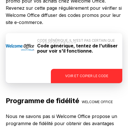
promo pour vos achats chez Welcome Office.
Revenez sur cette page régulièrement pour vérifier si
Welcome Office diffuser des codes promos pour leur
site e-commerce.
CODE GÉNÉRIQUE, IL N'EST PAS CERTAIN QUE
LE CODE FONCTIONNE
Code générique, tentez de l'utiliser
pour voir s'il fonctionne.
-
VOIR ET COPIER LE CODE
Programme de fidélité
WELCOME OFFICE
Nous ne savons pas si Welcome Office propose un
programme de fidélité pour obtenir des avantages