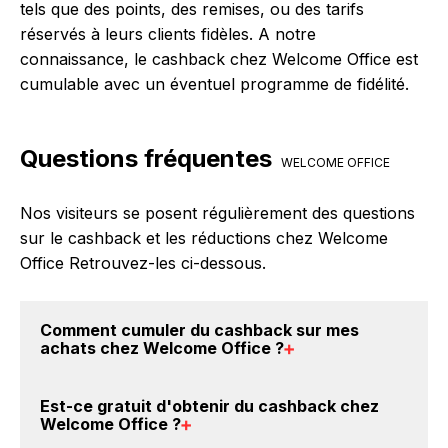
tels que des points, des remises, ou des tarifs
réservés à leurs clients fidèles. A notre
connaissance, le cashback chez Welcome Office est
cumulable avec un éventuel programme de fidélité.
Questions fréquentes
WELCOME OFFICE
Nos visiteurs se posent régulièrement des questions
sur le cashback et les réductions chez Welcome
Office Retrouvez-les ci-dessous.
Comment cumuler du
cashback sur mes
achats chez Welcome Office
?
Il est très simple de cumuler du cashback chez
Est-ce gratuit d'obtenir du
cashback chez
Welcome Office : Créez votre compte sur
Welcome Office
?
BackBackBack et cliquez sur le bouton Activer le