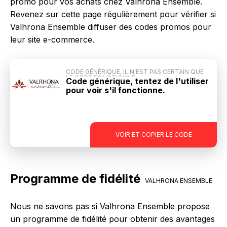
promo pour vos achats chez Valhrona Ensemble.
Revenez sur cette page régulièrement pour vérifier si
Valhrona Ensemble diffuser des codes promos pour
leur site e-commerce.
CODE GÉNÉRIQUE, IL N'EST PAS CERTAIN QUE
LE CODE FONCTIONNE
Code générique, tentez de l'utiliser
pour voir s'il fonctionne.
-
VOIR ET COPIER LE CODE
Programme de fidélité
VALHRONA ENSEMBLE
Nous ne savons pas si Valhrona Ensemble propose
un programme de fidélité pour obtenir des avantages