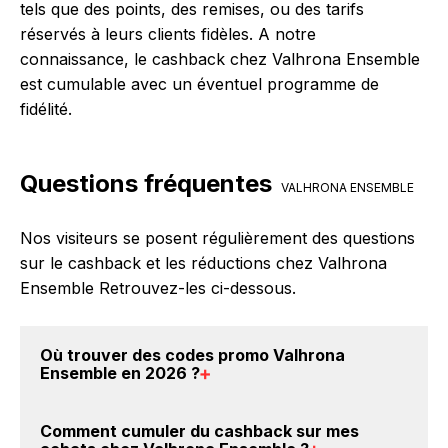
tels que des points, des remises, ou des tarifs
réservés à leurs clients fidèles. A notre
connaissance, le cashback chez Valhrona Ensemble
est cumulable avec un éventuel programme de
fidélité.
Questions fréquentes
VALHRONA ENSEMBLE
Nos visiteurs se posent régulièrement des questions
sur le cashback et les réductions chez Valhrona
Ensemble Retrouvez-les ci-dessous.
Où trouver des
codes promo Valhrona
Ensemble en 2026
?
Vous êtes au bon endroit pour trouver un code
Comment cumuler du
cashback sur mes
promo chez Valhrona Ensemble. Si des
codes promo