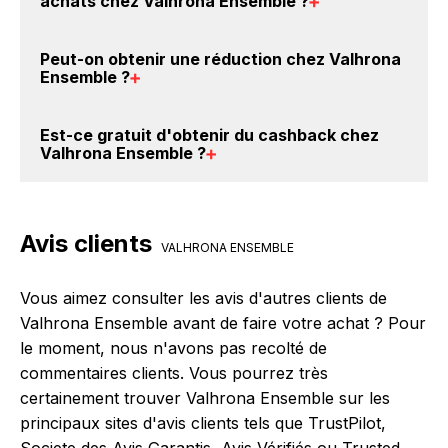
achats chez Valhrona Ensemble
?
Valhrona Ensemble sont disponibles sur notre site
BackBackBack, vous les trouverez sur cette page,
Il est très simple de cumuler du cashback chez
Peut-on obtenir une
réduction chez Valhrona
dans le paragraphe codes promo Valhrona
Valhrona Ensemble : Créez votre compte sur
Ensemble
?
Ensemble.
BackBackBack et cliquez sur le bouton Activer le
cashback, réalisez votre achat, et vous verrez
Oui, il est possible d'obtenir
jusqu'à 4% de remise
Est-ce gratuit d'obtenir du
cashback chez
apparaître le cashback dans votre cagnotte au plus
crédités sur votre cagnotte BackBackBack lorsque
Valhrona Ensemble
?
tard 48h après votre achat sur le site Valhrona
vous réalisez un achat sur le site web de Valhrona
Ensemble.
Ensemble. Ce montant ne tient pas compte de vos
Avec BackBackBack, vous pouvez créer votre
éventuels bonus.
compte gratuitement pour cumuler vos réductions
Avis clients
cashback sur vos achats chez Valhrona Ensemble.
VALHRONA ENSEMBLE
Oui, c'est donc gratuit d'obtenir du cashback chez
Valhrona Ensemble.
Vous aimez consulter les avis d'autres clients de
Valhrona Ensemble avant de faire votre achat ? Pour
le moment, nous n'avons pas recolté de
commentaires clients. Vous pourrez très
certainement trouver Valhrona Ensemble sur les
principaux sites d'avis clients tels que TrustPilot,