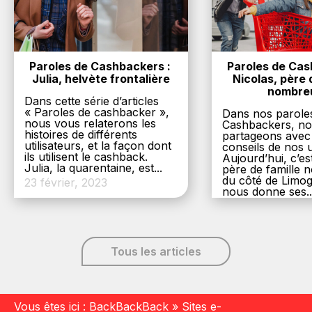
Paroles de Cashbackers : 
Paroles de Cash
Julia, helvète frontalière
Nicolas, père d
nombre
Dans cette série d’articles
« Paroles de cashbacker »,
Dans nos parole
nous vous relaterons les
Cashbackers, n
histoires de différents
partageons avec
utilisateurs, et la façon dont
conseils de nos ut
ils utilisent le cashback.
Aujourd’hui, c’es
Julia, la quarentaine, est...
père de famille
du côté de Limog
23 février, 2023
nous donne ses..
6 décembre, 20
Tous les articles
Vous êtes ici :
BackBackBack
»
Sites e-