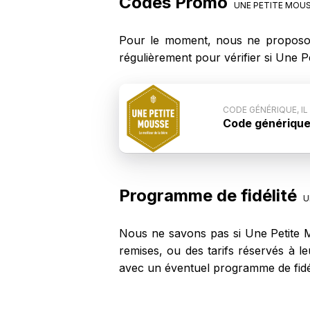
Codes Promo
UNE PETITE MOU
Pour le moment, nous ne proposo
régulièrement pour vérifier si Une 
CODE GÉNÉRIQUE, IL
Code générique, 
Conditions du c
Mousse n'est pas
que ce code ne
Mousse.
Programme de fidélité
U
Nous ne savons pas si Une Petite M
remises, ou des tarifs réservés à l
avec un éventuel programme de fidél