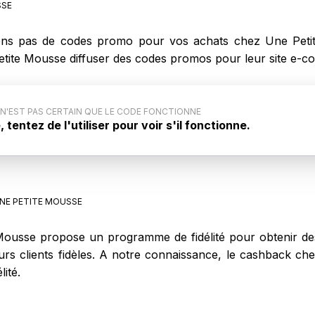
SSE
ns pas de codes promo pour vos achats chez Une Petit
Petite Mousse diffuser des codes promos pour leur site e-
 N'EST PAS CERTAIN QUE LE CODE FONCTIONNE
tentez de l'utiliser pour voir s'il fonctionne.
ode promo : Ce code promo générique pour Une Petite
 communiqué par le site internet. Aussi, il est possible
 fonctionne pas lors de votre achat sur Une Petite
NE PETITE MOUSSE
ousse propose un programme de fidélité pour obtenir des
eurs clients fidèles. A notre connaissance, le cashback 
ité.