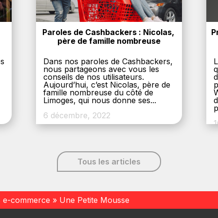
Paroles de Cashbackers : Nicolas, 
P
père de famille nombreuse
es
Dans nos paroles de Cashbackers,
L
nous partageons avec vous les
q
conseils de nos utilisateurs.
d
Aujourd’hui, c’est Nicolas, père de
p
,
famille nombreuse du côté de
W
Limoges, qui nous donne ses...
d
p
6 décembre, 2022
1
Tous les articles
s e-commerce
»
Une Petite Mousse