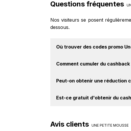
Questions fréquentes
UN
Nos visiteurs se posent régulièrem
dessous.
Où trouver des
codes promo Un
Vous êtes au bon endroit pour tr
Comment cumuler du
cashback 
disponibles sur notre site BackBac
Il est très simple de cumuler du 
Peut-on obtenir une
réduction 
bouton Activer le cashback, réalis
après votre achat sur le site Une Pe
Oui, il est possible d'obtenir
jusqu'à
Est-ce gratuit d'obtenir du
cash
le site web de Une Petite Mousse. 
Avec BackBackBack, vous pouvez c
Une Petite Mousse. Oui, c'est donc 
Avis clients
UNE PETITE MOUSSE