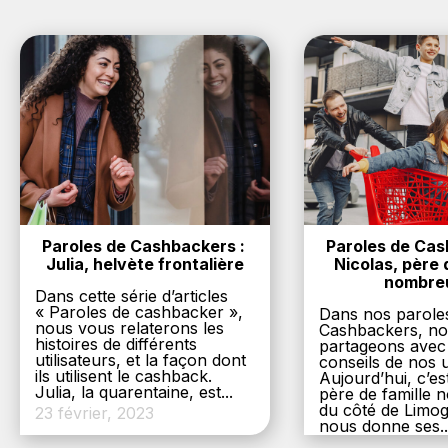
Paroles de Cashbackers : 
Paroles de Cash
Julia, helvète frontalière
Nicolas, père d
nombre
Dans cette série d’articles
« Paroles de cashbacker »,
Dans nos parole
nous vous relaterons les
Cashbackers, n
histoires de différents
partageons avec
utilisateurs, et la façon dont
conseils de nos ut
ils utilisent le cashback.
Aujourd’hui, c’es
Julia, la quarentaine, est...
père de famille
du côté de Limog
23 février, 2023
nous donne ses..
6 décembre, 20