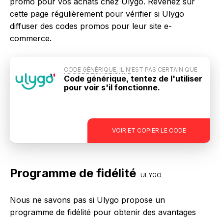
promo pour vos achats chez Ulygo. Revenez sur
cette page régulièrement pour vérifier si Ulygo
diffuser des codes promos pour leur site e-
commerce.
CODE GÉNÉRIQUE, IL N'EST PAS CERTAIN QUE
LE CODE FONCTIONNE
Code générique, tentez de l'utiliser
pour voir s'il fonctionne.
-
VOIR ET COPIER LE CODE
Programme de fidélité
ULYGO
Nous ne savons pas si Ulygo propose un
programme de fidélité pour obtenir des avantages