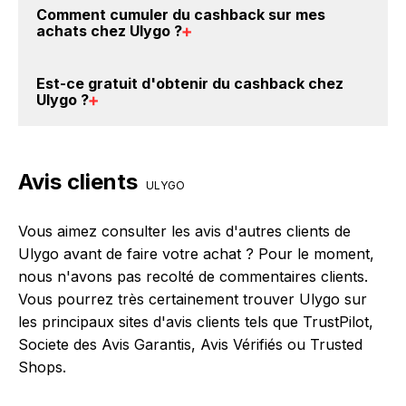
Comment cumuler du
cashback sur mes
promo chez Ulygo. Si des
codes promo Ulygo sont
achats chez Ulygo
?
disponibles sur notre site BackBackBack, vous les
trouverez sur cette page, dans le paragraphe codes
Il est très simple de cumuler du cashback chez Ulygo
Est-ce gratuit d'obtenir du
cashback chez
promo Ulygo.
: Créez votre compte sur BackBackBack et cliquez
Ulygo
?
sur le bouton Activer le cashback, réalisez votre
achat, et vous verrez apparaître le cashback dans
Avec BackBackBack, vous pouvez créer votre
votre cagnotte au plus tard 48h après votre achat
compte gratuitement pour cumuler vos réductions
Avis clients
sur le site Ulygo.
cashback sur vos achats chez Ulygo. Oui, c'est donc
ULYGO
gratuit d'obtenir du cashback chez Ulygo.
Vous aimez consulter les avis d'autres clients de
Ulygo avant de faire votre achat ? Pour le moment,
nous n'avons pas recolté de commentaires clients.
Vous pourrez très certainement trouver Ulygo sur
les principaux sites d'avis clients tels que TrustPilot,
Societe des Avis Garantis, Avis Vérifiés ou Trusted
Shops.