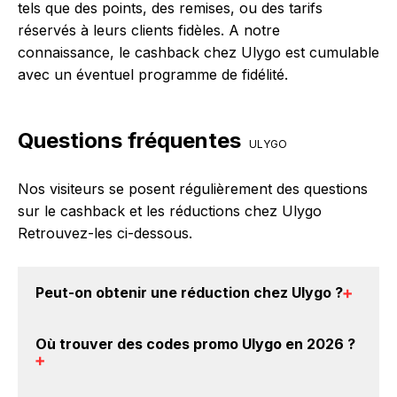
tels que des points, des remises, ou des tarifs
réservés à leurs clients fidèles. A notre
connaissance, le cashback chez Ulygo est cumulable
avec un éventuel programme de fidélité.
Questions fréquentes
ULYGO
Nos visiteurs se posent régulièrement des questions
sur le cashback et les réductions chez Ulygo
Retrouvez-les ci-dessous.
Peut-on obtenir une
réduction chez Ulygo
?
Oui, il est possible d'obtenir
jusqu'à 3.75% de remise
Où trouver des
codes promo Ulygo en 2026
?
crédités sur votre cagnotte BackBackBack lorsque
vous réalisez un achat sur le site web de Ulygo. Ce
montant ne tient pas compte de vos éventuels bonus.
Vous êtes au bon endroit pour trouver un code