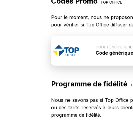
Codes Promo
TOP OFFICE
Pour le moment, nous ne proposons
pour vérifier si Top Office diffuse
CODE GÉNÉRIQUE, IL
Code générique, 
Conditions du c
n'est pas commun
code ne fonction
Programme de fidélité
T
Nous ne savons pas si Top Office p
ou des tarifs réservés à leurs clie
programme de fidélité.