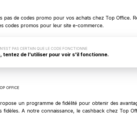
 pas de codes promo pour vos achats chez Top Office. Re
r des codes promos pour leur site e-commerce.
 N'EST PAS CERTAIN QUE LE CODE FONCTIONNE
tentez de l'utiliser pour voir s'il fonctionne.
ode promo : Ce code promo générique pour Top Office
iqué par le site internet. Aussi, il est possible que ce
ne pas lors de votre achat sur Top Office.
OP OFFICE
ropose un programme de fidélité pour obtenir des avantage
nts fidèles. A notre connaissance, le cashback chez Top O