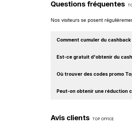
Questions fréquentes
TO
Nos visiteurs se posent régulièreme
Comment cumuler du
cashback 
Il est très simple de cumuler du 
Est-ce gratuit d'obtenir du
cash
Activer le cashback, réalisez votre
achat sur le site Top Office.
Avec BackBackBack, vous pouvez c
Où trouver des
codes promo To
Top Office. Oui, c'est donc gratuit 
Vous êtes au bon endroit pour tro
Peut-on obtenir une
réduction 
site BackBackBack, vous les trouve
Oui, il est possible d'obtenir
jusqu'à
site web de Top Office. Ce montant 
Avis clients
TOP OFFICE