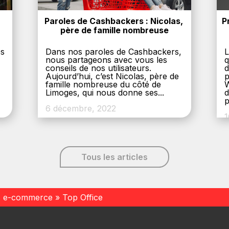
Paroles de Cashbackers : Nicolas, 
P
père de famille nombreuse
es
Dans nos paroles de Cashbackers,
L
nous partageons avec vous les
q
conseils de nos utilisateurs.
d
Aujourd’hui, c’est Nicolas, père de
p
,
famille nombreuse du côté de
W
Limoges, qui nous donne ses...
d
p
6 décembre, 2022
1
Tous les articles
s e-commerce
»
Top Office