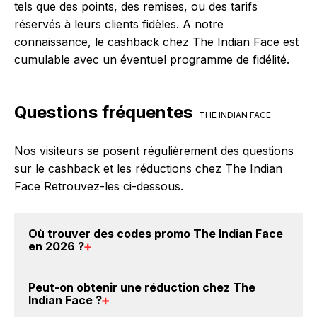
tels que des points, des remises, ou des tarifs
réservés à leurs clients fidèles. A notre
connaissance, le cashback chez The Indian Face est
cumulable avec un éventuel programme de fidélité.
Questions fréquentes
THE INDIAN FACE
Nos visiteurs se posent régulièrement des questions
sur le cashback et les réductions chez The Indian
Face Retrouvez-les ci-dessous.
Où trouver des
codes promo The Indian Face
en 2026
?
Vous êtes au bon endroit pour trouver un code
Peut-on obtenir une
réduction chez The
promo chez The Indian Face. Si des
codes promo
Indian Face
?
The Indian Face sont disponibles sur notre site