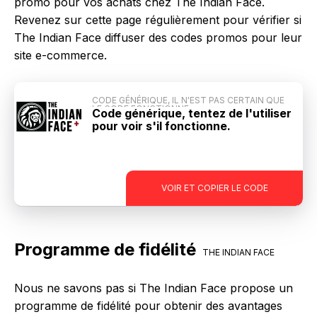
promo pour vos achats chez The Indian Face.
Revenez sur cette page régulièrement pour vérifier si
The Indian Face diffuser des codes promos pour leur
site e-commerce.
CODE GÉNÉRIQUE, IL N'EST PAS CERTAIN QUE
LE CODE FONCTIONNE
Code générique, tentez de l'utiliser
pour voir s'il fonctionne.
-
VOIR ET COPIER LE CODE
Programme de fidélité
THE INDIAN FACE
Nous ne savons pas si The Indian Face propose un
programme de fidélité pour obtenir des avantages