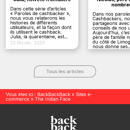
nombre
Dans cette série d’articles
« Paroles de cashbacker »,
Dans nos parole
nous vous relaterons les
Cashbackers, n
histoires de différents
partageons avec
utilisateurs, et la façon dont
conseils de nos ut
ils utilisent le cashback.
Aujourd’hui, c’es
Julia, la quarentaine, est...
père de famille
du côté de Limog
23 février, 2023
nous donne ses..
6 décembre, 20
Tous les articles
Vous êtes ici :
BackBackBack
»
Sites e-
commerce
»
The Indian Face