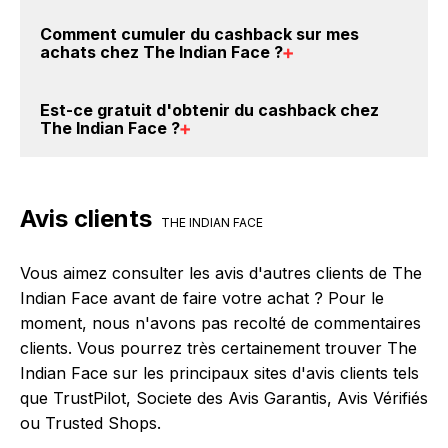
BackBackBack, vous les trouverez sur cette page,
Oui, il est possible d'obtenir
jusqu'à 0€ de remise
Comment cumuler du
cashback sur mes
dans le paragraphe codes promo The Indian Face.
crédités sur votre cagnotte BackBackBack lorsque
achats chez The Indian Face
?
vous réalisez un achat sur le site web de The Indian
Face. Ce montant ne tient pas compte de vos
Il est très simple de cumuler du cashback chez The
Est-ce gratuit d'obtenir du
cashback chez
éventuels bonus.
Indian Face : Créez votre compte sur BackBackBack
The Indian Face
?
et cliquez sur le bouton Activer le cashback, réalisez
votre achat, et vous verrez apparaître le cashback
Avec BackBackBack, vous pouvez créer votre
dans votre cagnotte au plus tard 48h après votre
compte gratuitement pour cumuler vos réductions
Avis clients
achat sur le site The Indian Face.
cashback sur vos achats chez The Indian Face. Oui,
THE INDIAN FACE
c'est donc gratuit d'obtenir du cashback chez The
Indian Face.
Vous aimez consulter les avis d'autres clients de The
Indian Face avant de faire votre achat ? Pour le
moment, nous n'avons pas recolté de commentaires
clients. Vous pourrez très certainement trouver The
Indian Face sur les principaux sites d'avis clients tels
que TrustPilot, Societe des Avis Garantis, Avis Vérifiés
ou Trusted Shops.