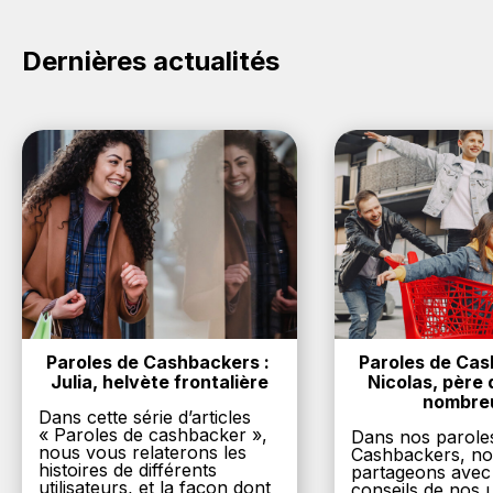
Dernières actualités
Paroles de Cashbackers : 
Paroles de Cash
Julia, helvète frontalière
Nicolas, père d
nombre
Dans cette série d’articles
« Paroles de cashbacker »,
Dans nos parole
nous vous relaterons les
Cashbackers, n
histoires de différents
partageons avec
utilisateurs, et la façon dont
conseils de nos ut