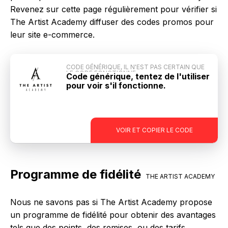
Revenez sur cette page régulièrement pour vérifier si
The Artist Academy diffuser des codes promos pour
leur site e-commerce.
CODE GÉNÉRIQUE, IL N'EST PAS CERTAIN QUE
LE CODE FONCTIONNE
Code générique, tentez de l'utiliser
pour voir s'il fonctionne.
-
VOIR ET COPIER LE CODE
Programme de fidélité
THE ARTIST ACADEMY
Nous ne savons pas si The Artist Academy propose
un programme de fidélité pour obtenir des avantages
tels que des points, des remises, ou des tarifs