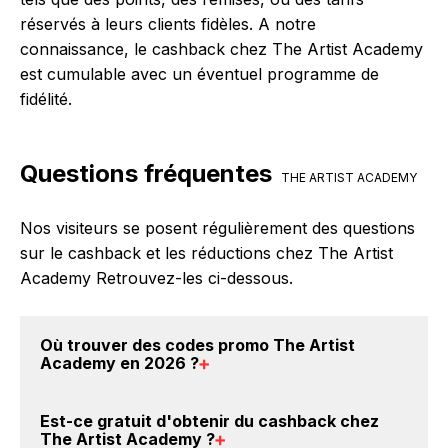
réservés à leurs clients fidèles. A notre
connaissance, le cashback chez The Artist Academy
est cumulable avec un éventuel programme de
fidélité.
Questions fréquentes
THE ARTIST ACADEMY
Nos visiteurs se posent régulièrement des questions
sur le cashback et les réductions chez The Artist
Academy Retrouvez-les ci-dessous.
Où trouver des
codes promo The Artist
Academy en 2026
?
Vous êtes au bon endroit pour trouver un code
Est-ce gratuit d'obtenir du
cashback chez
promo chez The Artist Academy. Si des
codes promo
The Artist Academy
?