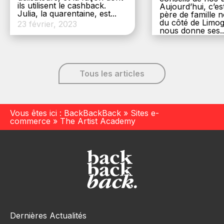
ils utilisent le cashback.
Aujourd’hui, c’es
Julia, la quarentaine, est...
père de famille
du côté de Limog
23 février, 2023
nous donne ses..
6 décembre, 20
Tous les articles
Vous êtes ici :
BackBackBack
»
Sites e-
commerce
»
The Artist Academy
Dernières Actualités