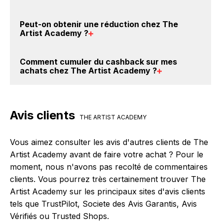
The Artist Academy sont disponibles sur notre site
BackBackBack, vous les trouverez sur cette page,
Avec BackBackBack, vous pouvez créer votre
Peut-on obtenir une
réduction chez The
dans le paragraphe codes promo The Artist
compte gratuitement pour cumuler vos réductions
Artist Academy
?
Academy.
cashback sur vos achats chez The Artist Academy.
Oui, c'est donc gratuit d'obtenir du cashback chez
Oui, il est possible d'obtenir
jusqu'à 0% de remise
Comment cumuler du
cashback sur mes
The Artist Academy.
crédités sur votre cagnotte BackBackBack lorsque
achats chez The Artist Academy
?
vous réalisez un achat sur le site web de The Artist
Academy. Ce montant ne tient pas compte de vos
Il est très simple de cumuler du cashback chez The
éventuels bonus.
Artist Academy : Créez votre compte sur
Avis clients
BackBackBack et cliquez sur le bouton Activer le
THE ARTIST ACADEMY
cashback, réalisez votre achat, et vous verrez
apparaître le cashback dans votre cagnotte au plus
Vous aimez consulter les avis d'autres clients de The
tard 48h après votre achat sur le site The Artist
Artist Academy avant de faire votre achat ? Pour le
Academy.
moment, nous n'avons pas recolté de commentaires
clients. Vous pourrez très certainement trouver The
Artist Academy sur les principaux sites d'avis clients
tels que TrustPilot, Societe des Avis Garantis, Avis
Vérifiés ou Trusted Shops.