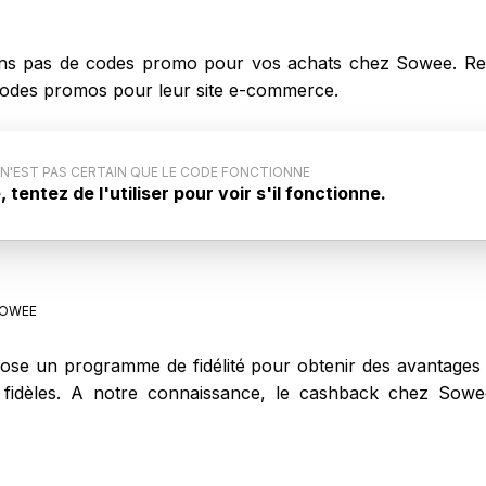
s pas de codes promo pour vos achats chez Sowee. Rev
 codes promos pour leur site e-commerce.
 N'EST PAS CERTAIN QUE LE CODE FONCTIONNE
tentez de l'utiliser pour voir s'il fonctionne.
 code promo : Ce code promo générique pour Sowee
iqué par le site internet. Aussi, il est possible que ce
nne pas lors de votre achat sur Sowee.
OWEE
e un programme de fidélité pour obtenir des avantages t
ts fidèles. A notre connaissance, le cashback chez So