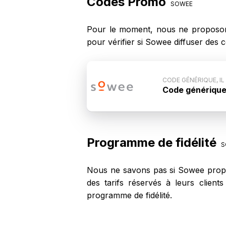
Codes Promo
SOWEE
Pour le moment, nous ne proposon
pour vérifier si Sowee diffuser des
CODE GÉNÉRIQUE, IL
Code générique, 
Conditions du
n'est pas commun
code ne fonctio
Programme de fidélité
S
Nous ne savons pas si Sowee propos
des tarifs réservés à leurs clien
programme de fidélité.