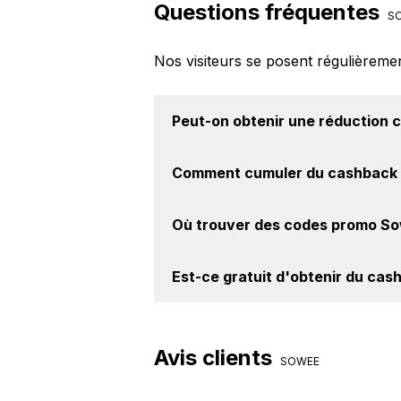
Questions fréquentes
S
Nos visiteurs se posent régulièreme
Peut-on obtenir une
réduction 
Oui, il est possible d'obtenir
jusqu'à
Comment cumuler du
cashback 
site web de Sowee. Ce montant ne t
Il est très simple de cumuler du c
Où trouver des
codes promo So
cashback, réalisez votre achat, et 
le site Sowee.
Vous êtes au bon endroit pour tr
Est-ce gratuit d'obtenir du
cash
BackBackBack, vous les trouverez 
Avec BackBackBack, vous pouvez c
Sowee. Oui, c'est donc gratuit d'o
Avis clients
SOWEE