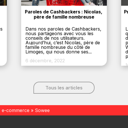
Paroles de Cashbackers : Nicolas, 
P
père de famille nombreuse
es
Dans nos paroles de Cashbackers,
L
nous partageons avec vous les
q
conseils de nos utilisateurs.
d
Aujourd’hui, c’est Nicolas, père de
p
,
famille nombreuse du côté de
W
Limoges, qui nous donne ses...
d
p
6 décembre, 2022
1
Tous les articles
s e-commerce
»
Sowee