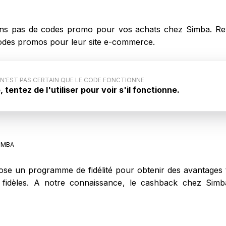
s pas de codes promo pour vos achats chez Simba. Rev
 codes promos pour leur site e-commerce.
 N'EST PAS CERTAIN QUE LE CODE FONCTIONNE
tentez de l'utiliser pour voir s'il fonctionne.
ode promo : Ce code promo générique pour Simba n'est
ar le site internet. Aussi, il est possible que ce code
s lors de votre achat sur Simba.
IMBA
e un programme de fidélité pour obtenir des avantages t
ts fidèles. A notre connaissance, le cashback chez Si