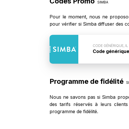
Codes Promo
SIMBA
Pour le moment, nous ne proposon
pour vérifier si Simba diffuser des
CODE GÉNÉRIQUE, IL
Code générique, 
Conditions du c
pas communiqué p
ne fonctionne pa
Programme de fidélité
S
Nous ne savons pas si Simba propos
des tarifs réservés à leurs clien
programme de fidélité.