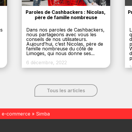
Paroles de Cashbackers : Nicolas, 
P
père de famille nombreuse
es
Dans nos paroles de Cashbackers,
L
nous partageons avec vous les
q
conseils de nos utilisateurs.
d
Aujourd’hui, c’est Nicolas, père de
p
,
famille nombreuse du côté de
W
Limoges, qui nous donne ses...
d
p
6 décembre, 2022
1
Tous les articles
s e-commerce
»
Simba