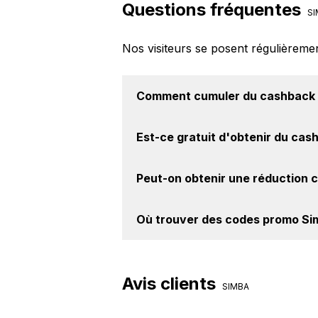
Questions fréquentes
SI
Nos visiteurs se posent régulièreme
Comment cumuler du
cashback 
Il est très simple de cumuler du c
Est-ce gratuit d'obtenir du
cash
cashback, réalisez votre achat, et 
le site Simba.
Avec BackBackBack, vous pouvez c
Peut-on obtenir une
réduction 
Simba. Oui, c'est donc gratuit d'ob
Oui, il est possible d'obtenir
jusqu'à
Où trouver des
codes promo Si
site web de Simba. Ce montant ne t
Vous êtes au bon endroit pour tr
BackBackBack, vous les trouverez 
Avis clients
SIMBA