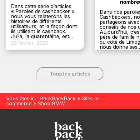
nombre
Dans cette série d’articles
« Paroles de cashbacker »,
Dans nos parole
nous vous relaterons les
Cashbackers, n
histoires de différents
partageons avec
utilisateurs, et la façon dont
conseils de nos ut
ils utilisent le cashback.
Aujourd’hui, c’es
Julia, la quarentaine, est...
père de famille
du côté de Limog
23 février, 2023
nous donne ses..
6 décembre, 20
Tous les articles
Vous êtes ici :
BackBackBack
»
Sites e-
commerce
»
Shop BMW