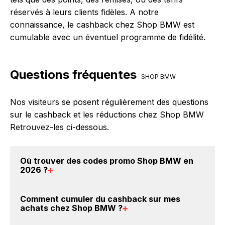
réservés à leurs clients fidèles. A notre
connaissance, le cashback chez Shop BMW est
cumulable avec un éventuel programme de fidélité.
Questions fréquentes
SHOP BMW
Nos visiteurs se posent régulièrement des questions
sur le cashback et les réductions chez Shop BMW
Retrouvez-les ci-dessous.
Où trouver des
codes promo Shop BMW en
2026
?
Vous êtes au bon endroit pour trouver un code
Comment cumuler du
cashback sur mes
promo chez Shop BMW. Si des
codes promo Shop
achats chez Shop BMW
?
BMW sont disponibles sur notre site BackBackBack,