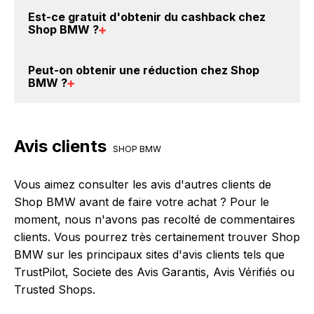
vous les trouverez sur cette page, dans le
Il est très simple de cumuler du cashback chez Shop
Est-ce gratuit d'obtenir du
cashback chez
paragraphe codes promo Shop BMW.
BMW : Créez votre compte sur BackBackBack et
Shop BMW
?
cliquez sur le bouton Activer le cashback, réalisez
votre achat, et vous verrez apparaître le cashback
Avec BackBackBack, vous pouvez créer votre
Peut-on obtenir une
réduction chez Shop
dans votre cagnotte au plus tard 48h après votre
compte gratuitement pour cumuler vos réductions
BMW
?
achat sur le site Shop BMW.
cashback sur vos achats chez Shop BMW. Oui, c'est
donc gratuit d'obtenir du cashback chez Shop BMW.
Oui, il est possible d'obtenir
jusqu'à 0% de remise
crédités sur votre cagnotte BackBackBack lorsque
Avis clients
vous réalisez un achat sur le site web de Shop BMW.
SHOP BMW
Ce montant ne tient pas compte de vos éventuels
bonus.
Vous aimez consulter les avis d'autres clients de
Shop BMW avant de faire votre achat ? Pour le
moment, nous n'avons pas recolté de commentaires
clients. Vous pourrez très certainement trouver Shop
BMW sur les principaux sites d'avis clients tels que
TrustPilot, Societe des Avis Garantis, Avis Vérifiés ou
Trusted Shops.