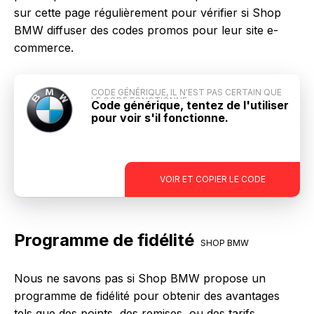
sur cette page régulièrement pour vérifier si Shop
BMW diffuser des codes promos pour leur site e-
commerce.
CODE GÉNÉRIQUE, IL N'EST PAS CERTAIN QUE
LE CODE FONCTIONNE
Code générique, tentez de l'utiliser
pour voir s'il fonctionne.
-
VOIR ET COPIER LE CODE
Programme de fidélité
SHOP BMW
Nous ne savons pas si Shop BMW propose un
programme de fidélité pour obtenir des avantages
tels que des points, des remises, ou des tarifs