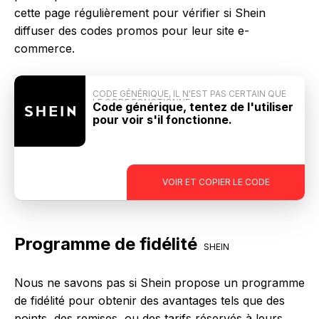
cette page régulièrement pour vérifier si Shein
diffuser des codes promos pour leur site e-
commerce.
CODE GÉNÉRIQUE, IL N'EST PAS CERTAIN QUE
LE CODE FONCTIONNE
Code générique, tentez de l'utiliser
pour voir s'il fonctionne.
-
VOIR ET COPIER LE CODE
Programme de fidélité
SHEIN
Nous ne savons pas si Shein propose un programme
de fidélité pour obtenir des avantages tels que des
points, des remises, ou des tarifs réservés à leurs