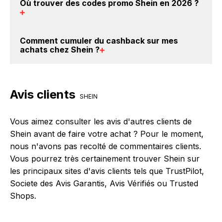
gratuit d'obtenir du cashback chez Shein.
Où trouver des
codes promo Shein en 2026
?
crédités sur votre cagnotte BackBackBack lorsque
vous réalisez un achat sur le site web de Shein. Ce
montant ne tient pas compte de vos éventuels bonus.
Vous êtes au bon endroit pour trouver un code
Comment cumuler du
cashback sur mes
promo chez Shein. Si des
codes promo Shein sont
achats chez Shein
?
disponibles sur notre site BackBackBack, vous les
trouverez sur cette page, dans le paragraphe codes
Il est très simple de cumuler du cashback chez Shein
promo Shein.
: Créez votre compte sur BackBackBack et cliquez
Avis clients
sur le bouton Activer le cashback, réalisez votre
SHEIN
achat, et vous verrez apparaître le cashback dans
votre cagnotte au plus tard 48h après votre achat
Vous aimez consulter les avis d'autres clients de
sur le site Shein.
Shein avant de faire votre achat ? Pour le moment,
nous n'avons pas recolté de commentaires clients.
Vous pourrez très certainement trouver Shein sur
les principaux sites d'avis clients tels que TrustPilot,
Societe des Avis Garantis, Avis Vérifiés ou Trusted
Shops.