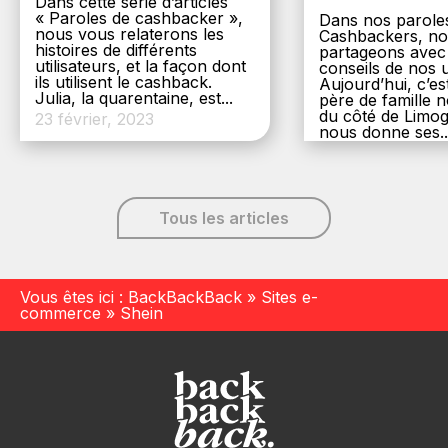
Dans cette série d’articles
« Paroles de cashbacker »,
Dans nos parole
nous vous relaterons les
Cashbackers, n
histoires de différents
partageons avec
utilisateurs, et la façon dont
conseils de nos ut
ils utilisent le cashback.
Aujourd’hui, c’es
Julia, la quarentaine, est...
père de famille
du côté de Limog
23 février, 2023
nous donne ses..
6 décembre, 20
Tous les articles
Vous êtes ici :
BackBackBack
»
Sites e-
commerce
»
Shein