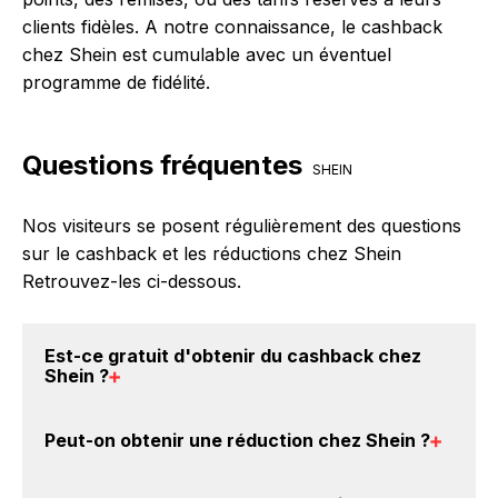
clients fidèles. A notre connaissance, le cashback
chez Shein est cumulable avec un éventuel
programme de fidélité.
Questions fréquentes
SHEIN
Nos visiteurs se posent régulièrement des questions
sur le cashback et les réductions chez Shein
Retrouvez-les ci-dessous.
Est-ce gratuit d'obtenir du
cashback chez
Shein
?
Avec BackBackBack, vous pouvez créer votre
Peut-on obtenir une
réduction chez Shein
?
compte gratuitement pour cumuler vos réductions
cashback sur vos achats chez Shein. Oui, c'est donc
Oui, il est possible d'obtenir
jusqu'à 0% de remise