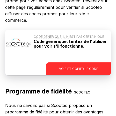
promo pour vos achats chez Scooteo. Revenez sur
cette page régulièrement pour vérifier si Scooteo
diffuser des codes promos pour leur site e-
commerce.
CODE GÉNÉRIQUE, IL N'EST PAS CERTAIN QUE
LE CODE FONCTIONNE
Code générique, tentez de l'utiliser
pour voir s'il fonctionne.
-
VOIR ET COPIER LE CODE
Programme de fidélité
SCOOTEO
Nous ne savons pas si Scooteo propose un
programme de fidélité pour obtenir des avantages