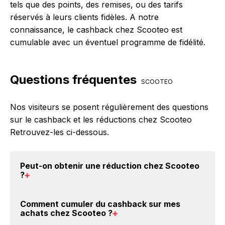
tels que des points, des remises, ou des tarifs
réservés à leurs clients fidèles. A notre
connaissance, le cashback chez Scooteo est
cumulable avec un éventuel programme de fidélité.
Questions fréquentes
SCOOTEO
Nos visiteurs se posent régulièrement des questions
sur le cashback et les réductions chez Scooteo
Retrouvez-les ci-dessous.
Peut-on obtenir une
réduction chez Scooteo
?
Oui, il est possible d'obtenir
jusqu'à 6% de remise
Comment cumuler du
cashback sur mes
crédités sur votre cagnotte BackBackBack lorsque
achats chez Scooteo
?
vous réalisez un achat sur le site web de Scooteo. Ce