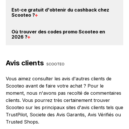
montant ne tient pas compte de vos éventuels bonus.
Il est très simple de cumuler du cashback chez
Est-ce gratuit d'obtenir du
cashback chez
Scooteo : Créez votre compte sur BackBackBack et
Scooteo
?
cliquez sur le bouton Activer le cashback, réalisez
votre achat, et vous verrez apparaître le cashback
Avec BackBackBack, vous pouvez créer votre
Où trouver des
codes promo Scooteo en
dans votre cagnotte au plus tard 48h après votre
compte gratuitement pour cumuler vos réductions
2026
?
achat sur le site Scooteo.
cashback sur vos achats chez Scooteo. Oui, c'est
donc gratuit d'obtenir du cashback chez Scooteo.
Vous êtes au bon endroit pour trouver un code
promo chez Scooteo. Si des
codes promo Scooteo
Avis clients
sont disponibles sur notre site BackBackBack, vous
SCOOTEO
les trouverez sur cette page, dans le paragraphe
codes promo Scooteo.
Vous aimez consulter les avis d'autres clients de
Scooteo avant de faire votre achat ? Pour le
moment, nous n'avons pas recolté de commentaires
clients. Vous pourrez très certainement trouver
Scooteo sur les principaux sites d'avis clients tels que
TrustPilot, Societe des Avis Garantis, Avis Vérifiés ou
Trusted Shops.