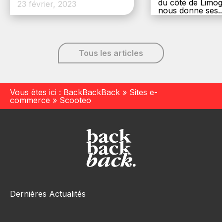
du côté de Limog
23 février, 2023
nous donne ses..
6 décembre, 20
Tous les articles
Vous êtes ici :
BackBackBack
»
Sites e-
commerce
»
Scooteo
Dernières Actualités