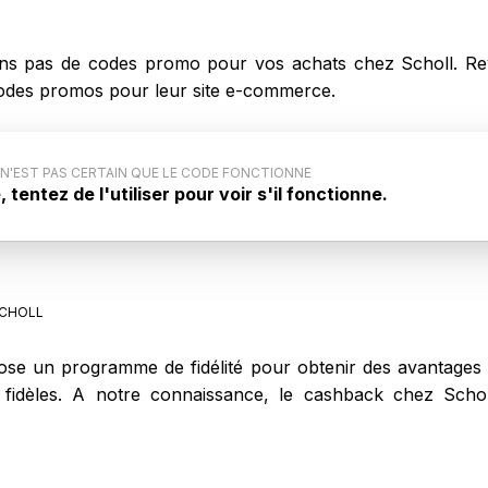
s pas de codes promo pour vos achats chez Scholl. Rev
s codes promos pour leur site e-commerce.
 N'EST PAS CERTAIN QUE LE CODE FONCTIONNE
tentez de l'utiliser pour voir s'il fonctionne.
ode promo : Ce code promo générique pour Scholl n'est
ar le site internet. Aussi, il est possible que ce code
s lors de votre achat sur Scholl.
CHOLL
se un programme de fidélité pour obtenir des avantages t
ts fidèles. A notre connaissance, le cashback chez Sch