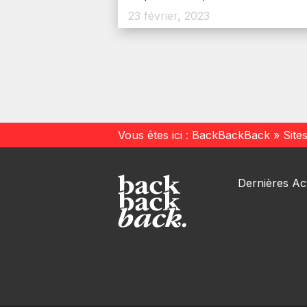
23 février, 2023
Vous êtes ici :
BackBackBack
»
Site
Dernières Act