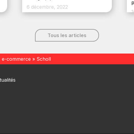
p
6 décembre, 2022
1
Tous les articles
s e-commerce
»
Scholl
ualités