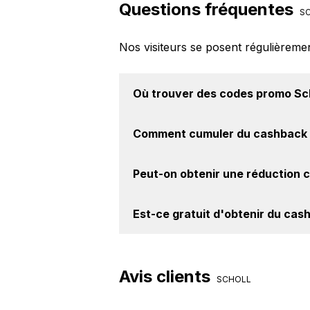
Questions fréquentes
SC
Nos visiteurs se posent régulièreme
Où trouver des
codes promo Sch
Vous êtes au bon endroit pour tr
Comment cumuler du
cashback 
BackBackBack, vous les trouverez s
Il est très simple de cumuler du ca
Peut-on obtenir une
réduction c
cashback, réalisez votre achat, et 
le site Scholl.
Oui, il est possible d'obtenir
jusqu'à
Est-ce gratuit d'obtenir du
cash
site web de Scholl. Ce montant ne t
Avec BackBackBack, vous pouvez c
Scholl. Oui, c'est donc gratuit d'ob
Avis clients
SCHOLL