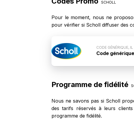
Codes Promo
SCHOLL
Pour le moment, nous ne proposon
pour vérifier si Scholl diffuser de
CODE GÉNÉRIQUE, IL
Code générique, 
Conditions du c
pas communiqué p
ne fonctionne pa
Programme de fidélité
S
Nous ne savons pas si Scholl propo
des tarifs réservés à leurs clien
programme de fidélité.