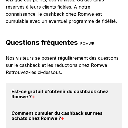
réservés à leurs clients fidèles. A notre
connaissance, le cashback chez Romwe est
cumulable avec un éventuel programme de fidélité.
Questions fréquentes
ROMWE
Nos visiteurs se posent régulièrement des questions
sur le cashback et les réductions chez Romwe
Retrouvez-les ci-dessous.
Est-ce gratuit d'obtenir du
cashback chez
Romwe
?
Avec BackBackBack, vous pouvez créer votre
Comment cumuler du
cashback sur mes
compte gratuitement pour cumuler vos réductions
achats chez Romwe
?
cashback sur vos achats chez Romwe. Oui, c'est