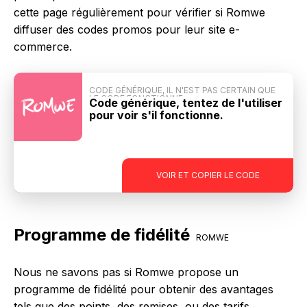
cette page régulièrement pour vérifier si Romwe
diffuser des codes promos pour leur site e-
commerce.
CODE GÉNÉRIQUE, IL N'EST PAS CERTAIN QUE
LE CODE FONCTIONNE
Code générique, tentez de l'utiliser
pour voir s'il fonctionne.
-
VOIR ET COPIER LE CODE
Programme de fidélité
ROMWE
Nous ne savons pas si Romwe propose un
programme de fidélité pour obtenir des avantages
tels que des points, des remises, ou des tarifs