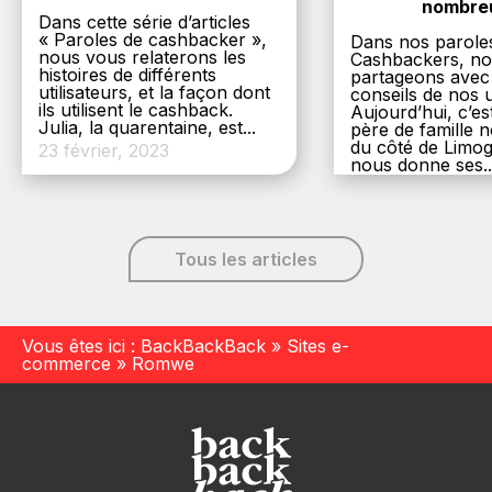
nombre
Dans cette série d’articles
« Paroles de cashbacker »,
Dans nos parole
nous vous relaterons les
Cashbackers, n
histoires de différents
partageons avec
utilisateurs, et la façon dont
conseils de nos ut
ils utilisent le cashback.
Aujourd’hui, c’es
Julia, la quarentaine, est...
père de famille
du côté de Limog
23 février, 2023
nous donne ses..
6 décembre, 20
Tous les articles
Vous êtes ici :
BackBackBack
»
Sites e-
commerce
»
Romwe