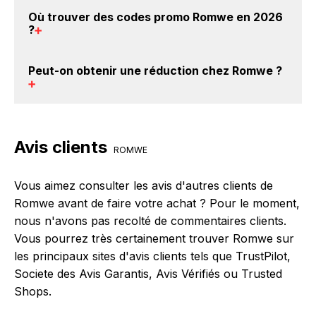
donc gratuit d'obtenir du cashback chez Romwe.
Il est très simple de cumuler du cashback chez
Où trouver des
codes promo Romwe en 2026
Romwe : Créez votre compte sur BackBackBack et
?
cliquez sur le bouton Activer le cashback, réalisez
votre achat, et vous verrez apparaître le cashback
Vous êtes au bon endroit pour trouver un code
Peut-on obtenir une
réduction chez Romwe
?
dans votre cagnotte au plus tard 48h après votre
promo chez Romwe. Si des
codes promo Romwe
achat sur le site Romwe.
sont disponibles sur notre site BackBackBack, vous
les trouverez sur cette page, dans le paragraphe
Oui, il est possible d'obtenir
jusqu'à 0% de remise
codes promo Romwe.
crédités sur votre cagnotte BackBackBack lorsque
Avis clients
vous réalisez un achat sur le site web de Romwe. Ce
ROMWE
montant ne tient pas compte de vos éventuels bonus.
Vous aimez consulter les avis d'autres clients de
Romwe avant de faire votre achat ? Pour le moment,
nous n'avons pas recolté de commentaires clients.
Vous pourrez très certainement trouver Romwe sur
les principaux sites d'avis clients tels que TrustPilot,
Societe des Avis Garantis, Avis Vérifiés ou Trusted
Shops.